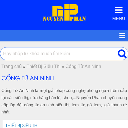
MENU
Trang chủ
»
Thiết Bị Siêu Thị
»
Cổng Từ An Ninh
CỔNG TỪ AN NINH
Cổng Từ An Ninh là một giải pháp công nghệ phòng ngừa trộm cắp
tại các siêu thị, cửa hàng bán lẻ, shop,...Nguyễn Phan chuyên cung
cấp lắp đặt cổng từ an ninh siêu thị, tem từ, gỡ tem,..giá thành rẻ
nhất
THIẾT BỊ SIÊU THỊ