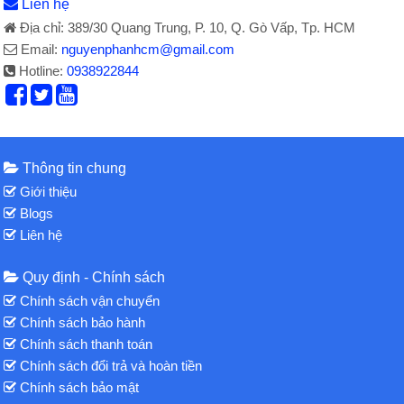
Liên hệ
Địa chỉ: 389/30 Quang Trung, P. 10, Q. Gò Vấp, Tp. HCM
Email:
nguyenphanhcm@gmail.com
Hotline:
0938922844
Thông tin chung
Giới thiệu
Blogs
Liên hệ
Quy định - Chính sách
Chính sách vận chuyển
Chính sách bảo hành
Chính sách thanh toán
Chính sách đổi trả và hoàn tiền
Chính sách bảo mật