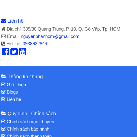
Liên hệ
Địa chỉ: 389/30 Quang Trung, P. 10, Q. Gò Vấp, Tp. HCM
Email:
nguyenphanhcm@gmail.com
Hotline:
0938922844
Thông tin chung
Giới thiệu
Blogs
Liên hệ
Quy định - Chính sách
Chính sách vận chuyển
Chính sách bảo hành
Chính sách thanh toán