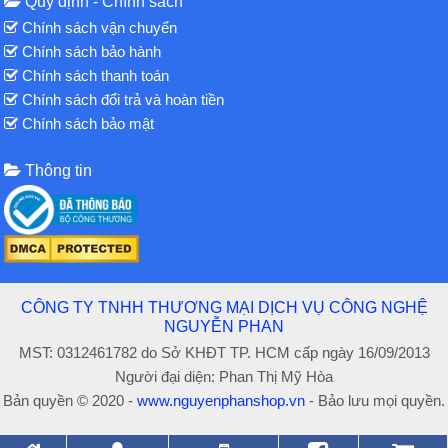
Quy định - Chính sách
Chính sách vận chuyển
Chính sách bảo hành
Chính sách thanh toán
Chính sách đổi trả và hoàn tiền
Chính sách bảo mật
Thông tin
CÔNG TY TNHH THƯƠNG MẠI DỊCH VỤ CÔNG NGHỆ
NGUYỄN PHAN
MST: 0312461782 do Sở KHĐT TP. HCM cấp ngày 16/09/2013
Người đại diện: Phan Thị Mỹ Hòa
Bản quyền © 2020 -
www.nguyenphanshop.vn
- Bảo lưu mọi quyền.