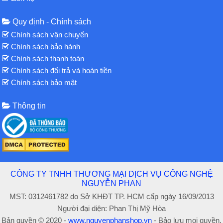
Quy định - Chính sách
Chính sách vận chuyển
Chính sách bảo hành
Chính sách thanh toán
Chính sách đổi trả và hoàn tiền
Chính sách bảo mật
Thông tin
CÔNG TY TNHH THƯƠNG MẠI DỊCH VỤ CÔNG NGHỆ
NGUYỄN PHAN
MST: 0312461782 do Sở KHĐT TP. HCM cấp ngày 16/09/2013
Người đại diện: Phan Thị Mỹ Hòa
Bản quyền © 2020 -
www.nguyenphanshop.vn
- Bảo lưu mọi quyền.