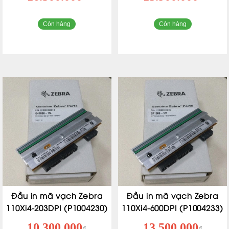
Còn hàng
Còn hàng
Đầu in mã vạch Zebra
Đầu in mã vạch Zebra
110Xi4-203DPI (P1004230)
110Xi4-600DPI (P1004233)
10.300.000
13.500.000
₫
₫