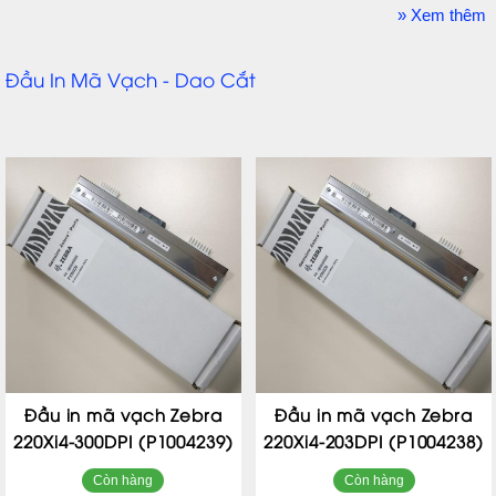
» Xem thêm
Đầu In Mã Vạch - Dao Cắt
Đầu in mã vạch Zebra
Đầu in mã vạch Zebra
220Xi4-300DPI (P1004239)
220Xi4-203DPI (P1004238)
Còn hàng
Còn hàng