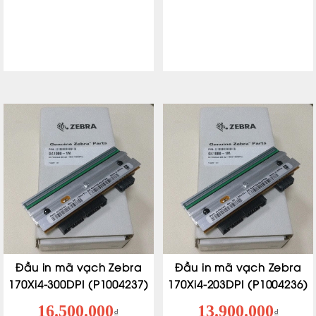
Đầu in mã vạch Zebra
Đầu in mã vạch Zebra
170Xi4-300DPI (P1004237)
170Xi4-203DPI (P1004236)
16.500.000
13.900.000
₫
₫