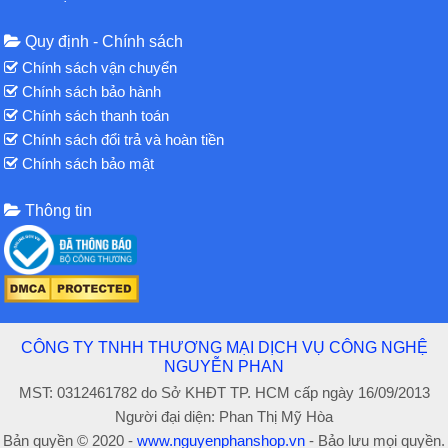
Quy định - Chính sách
Chính sách vận chuyển
Chính sách bảo hành
Chính sách thanh toán
Chính sách đổi trả và hoàn tiền
Chính sách bảo mật
Thông tin
CÔNG TY TNHH THƯƠNG MẠI DỊCH VỤ CÔNG NGHỆ
NGUYỄN PHAN
MST: 0312461782 do Sở KHĐT TP. HCM cấp ngày 16/09/2013
Người đại diện: Phan Thị Mỹ Hòa
Bản quyền © 2020 -
www.nguyenphanshop.vn
- Bảo lưu mọi quyền.