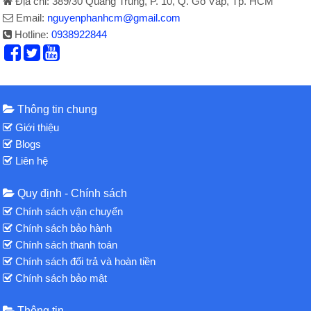
Địa chỉ: 389/30 Quang Trung, P. 10, Q. Gò Vấp, Tp. HCM
Email:
nguyenphanhcm@gmail.com
Hotline:
0938922844
Thông tin chung
Giới thiệu
Blogs
Liên hệ
Quy định - Chính sách
Chính sách vận chuyển
Chính sách bảo hành
Chính sách thanh toán
Chính sách đổi trả và hoàn tiền
Chính sách bảo mật
Thông tin