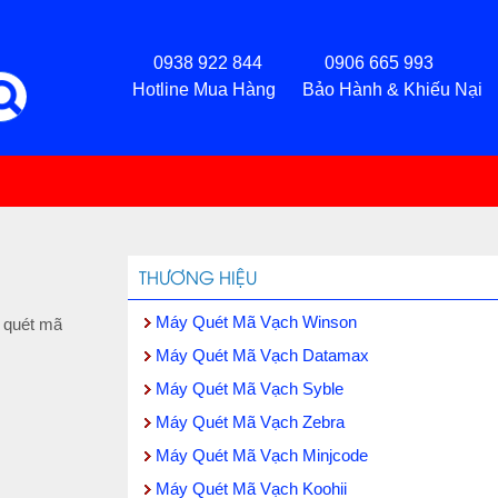
0938 922 844 0906 665 993
Hotline Mua Hàng Bảo Hành & Khiếu Nại
THƯƠNG HIỆU
Máy Quét Mã Vạch Winson
 quét mã
Máy Quét Mã Vạch Datamax
Máy Quét Mã Vạch Syble
Máy Quét Mã Vạch Zebra
Máy Quét Mã Vạch Minjcode
Máy Quét Mã Vạch Koohii