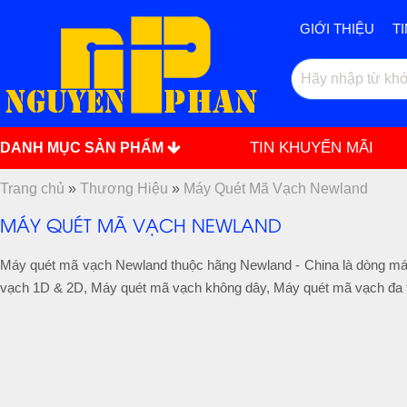
GIỚI THIỆU
T
TIN KHUYẾN MÃI
DANH MỤC SẢN PHẨM
Trang chủ
»
Thương Hiệu
»
Máy Quét Mã Vạch Newland
MÁY QUÉT MÃ VẠCH NEWLAND
Máy quét mã vạch Newland thuộc hãng Newland - China là dòng má
vạch 1D & 2D, Máy quét mã vạch không dây, Máy quét mã vạch đa tia