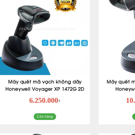
Máy quét mã vạch không dây
Máy quét m
Honeywell Voyager XP 1472G 2D
Honeyw
6.250.000
10
₫
Còn hàng