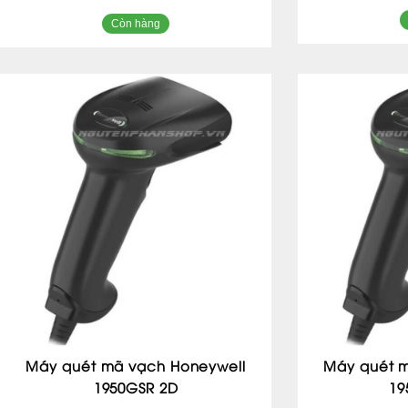
Còn hàng
Máy quét mã vạch Honeywell
Máy quét 
1950GSR 2D
19