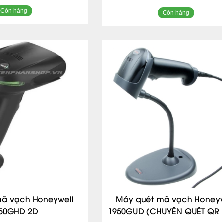
Còn hàng
Còn hàng
mã vạch Honeywell
Máy quét mã vạch Honeyw
50GHD 2D
1950GUD (CHUYÊN QUÉT QR 