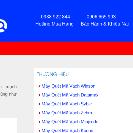
0938 922 844 0906 665 993
Hotline Mua Hàng Bảo Hành & Khiếu Nại
THƯƠNG HIỆU
Máy Quét Mã Vạch Winson
p - mạnh
dùng như
Máy Quét Mã Vạch Datamax
Máy Quét Mã Vạch Syble
Máy Quét Mã Vạch Zebra
Máy Quét Mã Vạch Minjcode
Máy Quét Mã Vạch Koohii