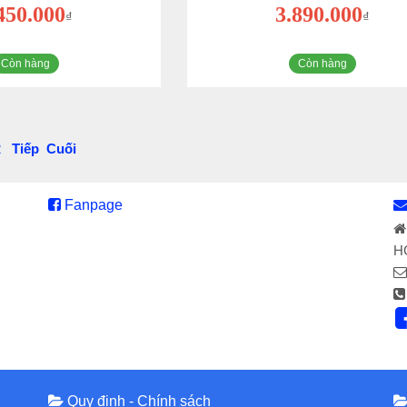
450.000
3.890.000
₫
₫
Còn hàng
Còn hàng
2
Tiếp
Cuối
Fanpage
H
Quy định - Chính sách