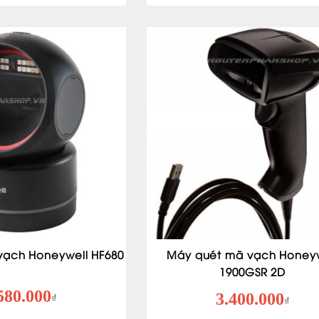
vạch Honeywell HF680
Máy quét mã vạch Honeyw
1900GSR 2D
580.000
3.400.000
₫
₫