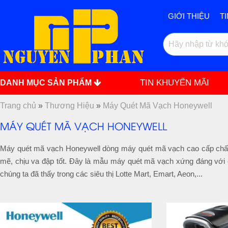
GIỚI THIỆU
T
TIN KHUYẾN MÃI
DANH MỤC SẢN PHẨM
Trang chủ
»
Thương Hiệu
»
Máy Quét Mã Vạch Honeywell
MÁY QUÉT MÃ VẠCH HONEYWELL
Máy quét mã vạch Honeywell dòng máy quét mã vạch cao cấp chất 
mẽ, chịu va đập tốt. Đây là mẫu máy quét mã vạch xứng đáng với c
chúng ta đã thấy trong các siêu thị Lotte Mart, Emart, Aeon,...