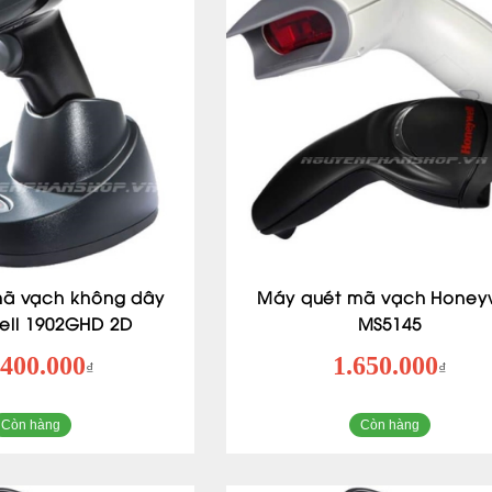
ã vạch không dây
Máy quét mã vạch Honeyw
ell 1902GHD 2D
MS5145
.400.000
1.650.000
₫
₫
Còn hàng
Còn hàng