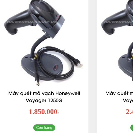
Máy quét mã vạch Honeywell
Máy quét 
Voyager 1250G
Voy
1.850.000
2.
₫
Còn hàng