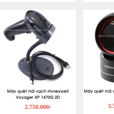
Máy quét mã vạch Honeywell
Máy quét mã 
Voyager XP 1470G 2D
3.
2.750.000
₫