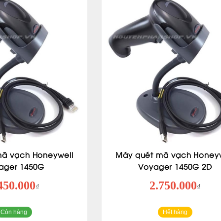
mã vạch Honeywell
Máy quét mã vạch Honeyw
ager 1450G
Voyager 1450G 2D
450.000
2.750.000
₫
₫
Còn hàng
Hết hàng