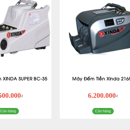
n XINDA SUPER BC-35
Máy Đếm Tiền Xinda 216
500.000
6.200.000
₫
₫
Còn hàng
Còn hàng