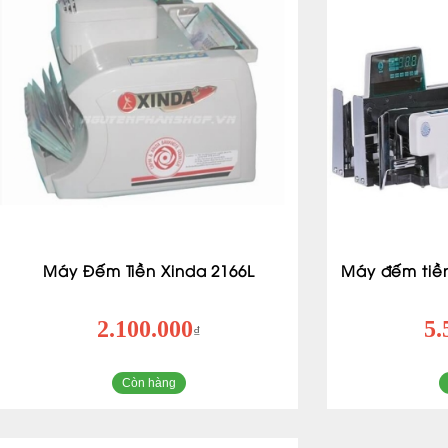
Máy Đếm Tiền Xinda 2166L
Máy đếm tiề
2.100.000
5.
₫
Còn hàng