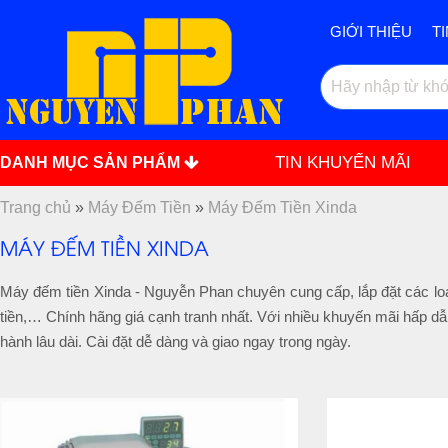
GIỚI THIỆU
T
TIN KHUYẾN MÃI
DANH MỤC SẢN PHẨM
Trang chủ
»
Máy Đếm Tiền
»
Máy Đếm Tiền Xinda
MÁY ĐẾM TIỀN XINDA
Máy đếm tiền Xinda - Nguyễn Phan chuyên cung cấp, lắp đặt các lo
tiền,… Chính hãng giá cạnh tranh nhất. Với nhiều khuyến mãi hấp 
hành lâu dài. Cài đặt dễ dàng và giao ngay trong ngày.