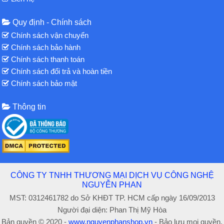
Quy định - Chính sách
Chính sách vận chuyển
Chính sách bảo hành
Chính sách thanh toán
Chính sách đổi trả và hoàn tiền
Chính sách bảo mật
Thông tin
CÔNG TY TNHH THƯƠNG MẠI DỊCH VỤ CÔNG NGHỆ
NGUYỄN PHAN
MST: 0312461782 do Sở KHĐT TP. HCM cấp ngày 16/09/2013
Người đại diện: Phan Thị Mỹ Hòa
Bản quyền © 2020 -
www.nguyenphanshop.vn
- Bảo lưu mọi quyền.