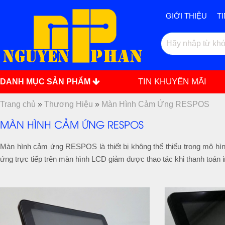
GIỚI THIỆU
T
TIN KHUYẾN MÃI
DANH MỤC SẢN PHẨM
Trang chủ
»
Thương Hiệu
»
Màn Hình Cảm Ứng RESPOS
MÀN HÌNH CẢM ỨNG RESPOS
Màn hình cảm ứng RESPOS là thiết bị không thể thiếu trong mô hìn
ứng trực tiếp trên màn hình LCD giảm được thao tác khi thanh toán in