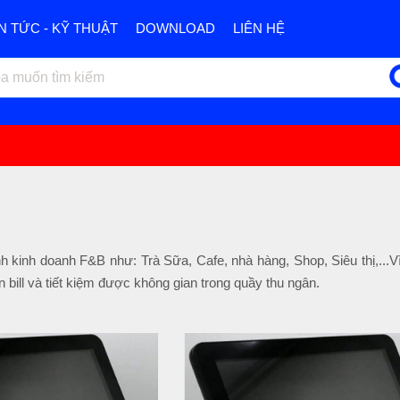
IN TỨC - KỸ THUẬT
DOWNLOAD
LIÊN HỆ
h kinh doanh F&B như: Trà Sữa, Cafe, nhà hàng, Shop, Siêu thị,...
 bill và tiết kiệm được không gian trong quầy thu ngân.