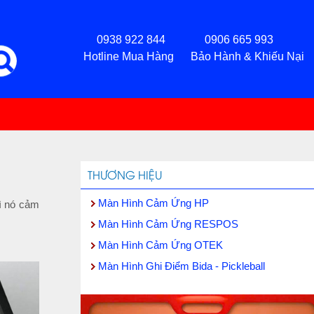
0938 922 844 0906 665 993
Hotline Mua Hàng Bảo Hành & Khiếu Nại
THƯƠNG HIỆU
Màn Hình Cảm Ứng HP
Vì nó cảm
Màn Hình Cảm Ứng RESPOS
Màn Hình Cảm Ứng OTEK
Màn Hình Ghi Điểm Bida - Pickleball