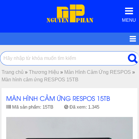
MENU
Trang chủ
»
Thương Hiệu
»
Màn Hình Cảm Ứng RESPOS
»
Màn hình cảm ứng RESPOS 15TB
MÀN HÌNH CẢM ỨNG RESPOS 15TB
Mã sản phẩm:
15TB
Đã xem:
1.345