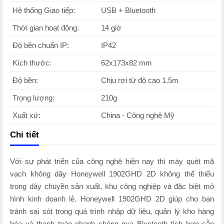
Hệ thống Giao tiếp:
USB + Bluetooth
Thời gian hoạt động:
14 giờ
Độ bền chuẩn IP:
IP42
Kích thước:
62x173x82 mm
Độ bền:
Chịu rơi từ độ cao 1.5m
Trọng lượng:
210g
Xuất xứ:
China - Công nghệ Mỹ
Chi tiết
Với sự phát triển của công nghệ hiện nay thì máy quét mã
vạch không dây Honeywell 1902GHD 2D không thể thiếu
trong dây chuyền sản xuất, khu công nghiệp và đặc biệt mô
hình kinh doanh lẻ. Honeywell 1902GHD 2D giúp cho bạn
tránh sai sót trong quá trình nhập dữ liệu, quản lý kho hàng
hóa và thanh toán nhanh chóng qua Bluetooth tích hợp sẵn