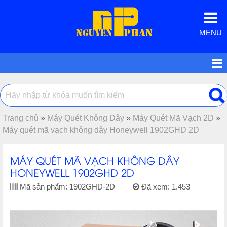
MENU
Trang chủ
»
Máy Quét Không Dây
»
Máy Quét Mã Vạch 2D
»
Máy quét mã vạch không dây Honeywell 1902GHD 2D
MÁY QUÉT MÃ VẠCH KHÔNG DÂY
HONEYWELL 1902GHD 2D
Mã sản phẩm:
1902GHD-2D
Đã xem:
1.453