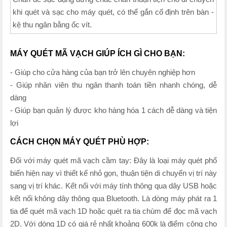
khi quét và sạc cho máy quét, có thể gắn cố định trên bàn -
kệ thu ngân bằng ốc vít.
MÁY QUÉT MÃ VẠCH GIÚP ÍCH GÌ CHO BẠN:
- Giúp cho cửa hàng của bạn trở lên chuyên nghiệp hơn
- Giúp nhân viên thu ngân thanh toán tiền nhanh chóng, dễ
dàng
- Giúp bạn quản lý được kho hàng hóa 1 cách dễ dàng và tiện
lợi
CÁCH CHỌN MÁY QUÉT PHÙ HỢP:
Đối với máy quét mã vạch cầm tay: Đây là loại máy quét phổ
biến hiện nay vì thiết kế nhỏ gọn, thuận tiện di chuyển vị trí này
sang vị trí khác. Kết nối với máy tính thông qua dây USB hoặc
kết nối không dây thông qua Bluetooth. Là dòng máy phát ra 1
tia để quét mã vạch 1D hoặc quét ra tia chùm để đọc mã vạch
2D. Với dòng 1D có giá rẻ nhất khoảng 600k là điểm cộng cho