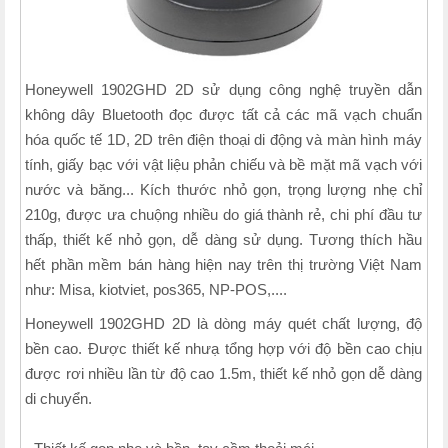
Honeywell 1902GHD 2D sử dụng công nghệ truyền dẫn
không dây Bluetooth đọc được tất cả các mã vạch chuẩn
hóa quốc tế 1D, 2D trên điện thoại di động và màn hình máy
tính, giấy bạc với vật liệu phản chiếu và bề mặt mã vạch với
nước và băng... Kích thước nhỏ gọn, trọng lượng nhẹ chỉ
210g, được ưa chuộng nhiều do giá thành rẻ, chi phí đầu tư
thấp, thiết kế nhỏ gọn, dễ dàng sử dụng. Tương thích hầu
hết phần mềm bán hàng hiện nay trên thị trường Việt Nam
như: Misa, kiotviet, pos365, NP-POS,....
Honeywell 1902GHD 2D là dòng máy quét chất lượng, độ
bền cao. Được thiết kế nhưạ tổng hợp với độ bền cao chịu
được rơi nhiều lần từ độ cao 1.5m, thiết kế nhỏ gọn dễ dàng
di chuyển.