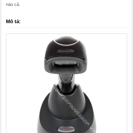
nào cả.
Mô tả: