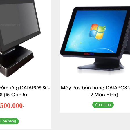
 cảm ứng DATAPOS SC-
Máy Pos bán hàng DATAPOS W
S (i5-Gen 5)
- 2 Màn Hình)
.500.000
Còn hàng
₫
Còn hàng