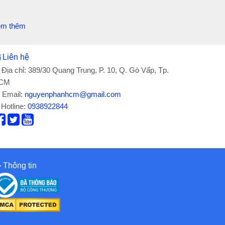
em thêm
Liên hệ
Địa chỉ: 389/30 Quang Trung, P. 10, Q. Gò Vấp, Tp.
CM
Email:
nguyenphanhcm@gmail.com
Hotline:
0938922844
Thông tin