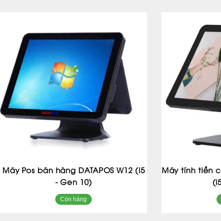
Máy Pos bán hàng DATAPOS W12 (i5
Máy tính tiền
- Gen 10)
(i
Còn hàng