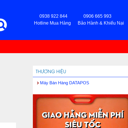
0938 922 844 0906 665 993
Hotline Mua Hàng Bảo Hành & Khiếu Nại
THƯƠNG HIỆU
Máy Bán Hàng DATAPOS