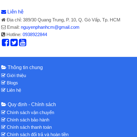
Liên hệ
Địa chỉ: 389/30 Quang Trung, P. 10, Q. Gò Vấp, Tp. HCM
Email:
nguyenphanhcm@gmail.com
Hotline:
0938922844
Thông tin chung
Giới thiệu
Blogs
Liên hệ
Quy định - Chính sách
Chính sách vận chuyển
Chính sách bảo hành
Chính sách thanh toán
Chính sách đổi trả và hoàn tiền