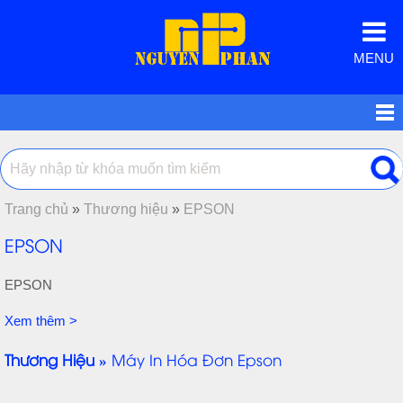
MENU
Trang chủ
»
Thương hiệu
»
EPSON
EPSON
EPSON
Xem thêm >
Thương Hiệu »
Máy In Hóa Đơn Epson