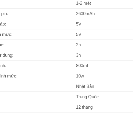
1-2 mét
pin:
2600mAh
áp:
5V
h mức:
5V
ạc:
2h
ử dụng:
3h
ình:
800ml
định mức:
10w
Nhật Bản
Trung Quốc
12 tháng