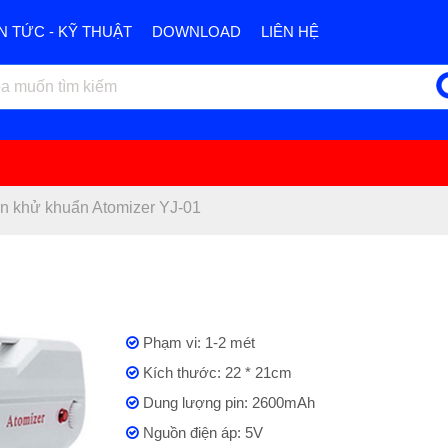
IN TỨC - KỸ THUẬT
DOWNLOAD
LIÊN HỆ
n khử khuẩn Atomizer YJ-01
Phạm vi: 1-2 mét
Kích thước: 22 * 21cm
Dung lượng pin: 2600mAh
Nguồn điện áp: 5V