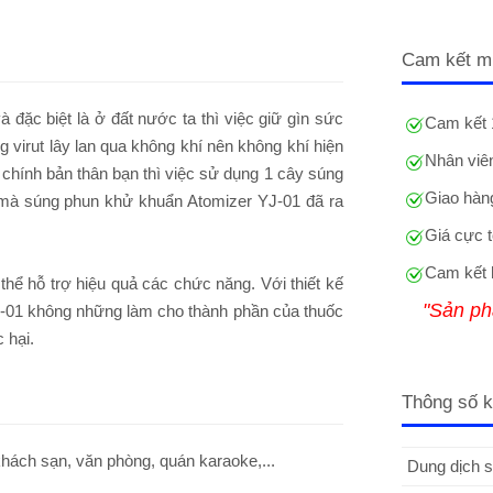
Cam kết m
 đặc biệt là ở đất nước ta thì việc giữ gìn sức
Cam kết 
g virut lây lan qua không khí nên không khí hiện
Nhân viên
 chính bản thân bạn thì việc sử dụng 1 cây súng
Giao hàng
y mà súng phun khử khuẩn Atomizer YJ-01 đã ra
Giá cực t
Cam kết 
thể hỗ trợ hiệu quả các chức năng. Với thiết kế
"Sản ph
YJ-01 không những làm cho thành phần của thuốc
 hại.
Thông số k
khách sạn, văn phòng, quán karaoke,...
Dung dịch 