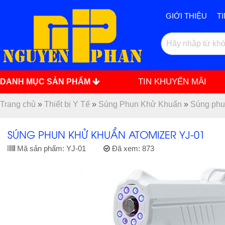
GIỚI THIỆU
T
TIN KHUYẾN MÃI
DANH MỤC SẢN PHẨM
Trang chủ
»
Thiết bị Y Tế
»
Súng Phun Khử Khuẩn
»
Súng phu
SÚNG PHUN KHỬ KHUẨN ATOMIZER YJ-01
Mã sản phẩm:
YJ-01
Đã xem:
873