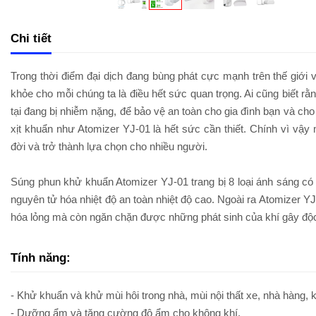
Chi tiết
Trong thời điểm đại dịch đang bùng phát cực mạnh trên thế giới và
khỏe cho mỗi chúng ta là điều hết sức quan trọng. Ai cũng biết rằn
tại đang bị nhiễm nặng, để bảo vệ an toàn cho gia đình bạn và cho
xịt khuẩn như Atomizer YJ-01 là hết sức cần thiết. Chính vì vậ
đời và trở thành lựa chọn cho nhiều người.
Súng phun khử khuẩn Atomizer YJ-01 trang bị 8 loại ánh sáng có 
nguyên tử hóa nhiệt độ an toàn nhiệt độ cao. Ngoài ra Atomizer 
hóa lỏng mà còn ngăn chặn được những phát sinh của khí gây độc
Tính năng:
- Khử khuẩn và khử mùi hôi trong nhà, mùi nội thất xe, nhà hàng, 
- Dưỡng ẩm và tăng cường độ ẩm cho không khí.