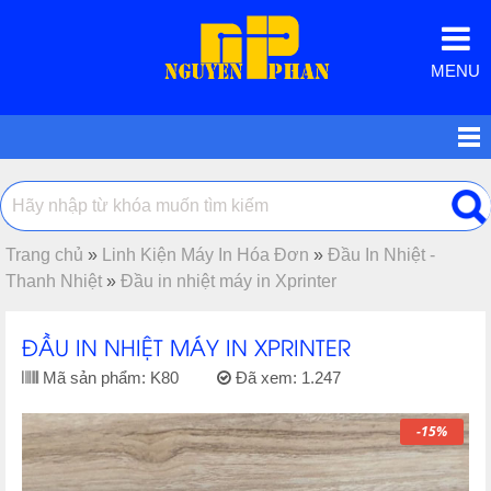
MENU
Trang chủ
»
Linh Kiện Máy In Hóa Đơn
»
Đầu In Nhiệt -
Thanh Nhiệt
»
Đầu in nhiệt máy in Xprinter
ĐẦU IN NHIỆT MÁY IN XPRINTER
Mã sản phẩm:
K80
Đã xem:
1.247
-15%