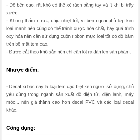
- Độ bền cao, rất khó có thể xé rách bằng tay và ít khi bị trầy
xước.
- Không thấm nước, chịu nhiệt tốt, vì bên ngoài phủ lớp kim
loại mạnh nên cũng có thể tránh được hóa chất, hay quá trình
oxy hóa nên cần sử dụng cuộn ribbon mực loại tốt có độ bám
trên bề mặt tem cao.
- Được cắt theo khổ sẵn nên chỉ cần lột ra dán lên sản phẩm.
Nhược điểm:
- Decal xi bạc này là loại tem đặc biệt kén người sử dụng, chủ
yếu dùng trong ngành sản xuất đồ điện tử, điện lạnh, máy
móc,.. nên giá thành cao hơn decal PVC và các loại decal
khác.
Công dụng: