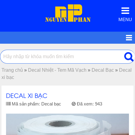
MENU
Trang chủ
»
Decal Nhiệt - Tem Mã Vạch
»
Decal Bạc
»
Decal
xi bạc
DECAL XI BẠC
Mã sản phẩm:
Decal bạc
Đã xem:
943