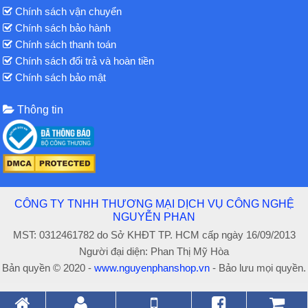
Chính sách vận chuyển
Chính sách bảo hành
Chính sách thanh toán
Chính sách đổi trả và hoàn tiền
Chính sách bảo mật
Thông tin
CÔNG TY TNHH THƯƠNG MẠI DỊCH VỤ CÔNG NGHỆ
NGUYỄN PHAN
MST: 0312461782 do Sở KHĐT TP. HCM cấp ngày 16/09/2013
Người đại diện: Phan Thị Mỹ Hòa
Bản quyền © 2020 -
www.nguyenphanshop.vn
- Bảo lưu mọi quyền.