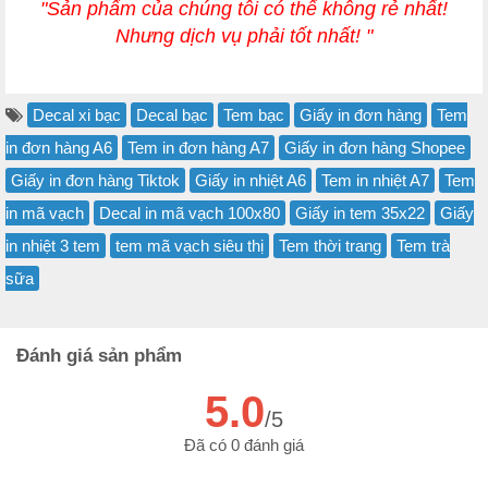
"Sản phẩm của chúng tôi có thể không rẻ nhất!
Nhưng dịch vụ phải tốt nhất! "
Decal xi bạc
Decal bạc
Tem bạc
Giấy in đơn hàng
Tem
in đơn hàng A6
Tem in đơn hàng A7
Giấy in đơn hàng Shopee
Giấy in đơn hàng Tiktok
Giấy in nhiệt A6
Tem in nhiệt A7
Tem
in mã vạch
Decal in mã vạch 100x80
Giấy in tem 35x22
Giấy
in nhiệt 3 tem
tem mã vạch siêu thị
Tem thời trang
Tem trà
sữa
Đánh giá sản phẩm
5.0
/5
Đã có 0 đánh giá