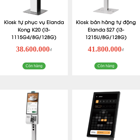
Kiosk tự phục vụ Elanda
Kiosk bán hàng tự động
Kong K20 (i3-
Elanda S27 (i3-
1115G4/8G/128G)
1215U/8G/128G)
38.600.000
41.800.000
₫
₫
Còn hàng
Còn hàng