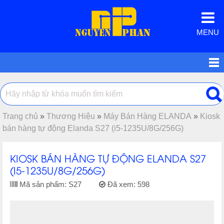
MENU
Trang chủ
»
Thương Hiệu
»
Máy Bán Hàng ELANDA
»
Kiosk
bán hàng tự động Elanda S27 (i5-1235U/8G/256G)
KIOSK BÁN HÀNG TỰ ĐỘNG ELANDA S27
(I5-1235U/8G/256G)
Mã sản phẩm:
S27
Đã xem:
598