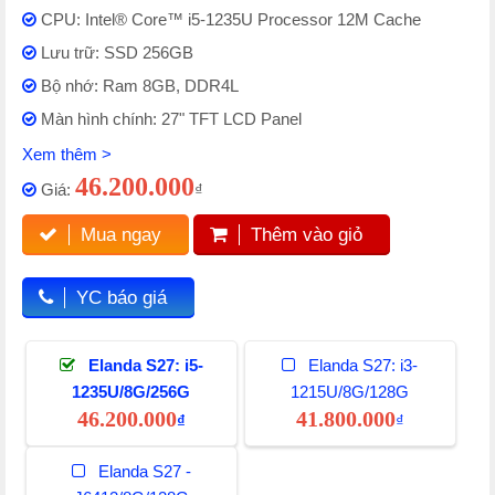
CPU: Intel® Core™ i5-1235U Processor 12M Cache
Lưu trữ: SSD 256GB
Bộ nhớ: Ram 8GB, DDR4L
Màn hình chính: 27" TFT LCD Panel
Xem thêm >
46.200.000
Giá:
₫
Mua ngay
Thêm vào giỏ
YC báo giá
Elanda S27: i5-
Elanda S27: i3-
1235U/8G/256G
1215U/8G/128G
46.200.000
41.800.000
₫
₫
Elanda S27 -