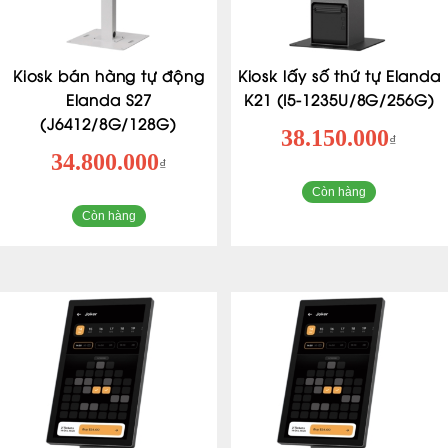
Kiosk bán hàng tự động
Kiosk lấy số thứ tự Elanda
Elanda S27
K21 (I5-1235U/8G/256G)
(J6412/8G/128G)
38.150.000
₫
34.800.000
₫
Còn hàng
Còn hàng