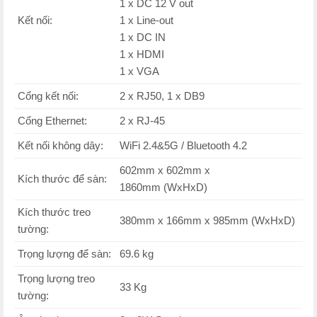
1 x DC 12 V out
Kết nối:
1 x Line-out
1 x DC IN
1 x HDMI
1 x VGA
Cổng kết nối:
2 x RJ50, 1 x DB9
Cổng Ethernet:
2 x RJ-45
Kết nối không dây:
WiFi 2.4&5G / Bluetooth 4.2
602mm x 602mm x
Kích thước để sàn:
1860mm (WxHxD)
Kích thước treo
380mm x 166mm x 985mm (WxHxD)
tường:
Trọng lượng để sàn:
69.6 kg
Trọng lượng treo
33 Kg
tường: