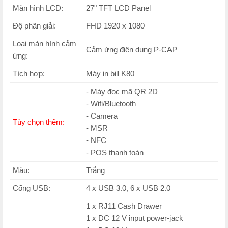
Màn hình LCD:
27" TFT LCD Panel
Độ phân giải:
FHD 1920 x 1080
Loại màn hình cảm
Cảm ứng điện dung P-CAP
ứng:
Tích hợp:
Máy in bill K80
- Máy đọc mã QR 2D
- Wifi/Bluetooth
- Camera
Tùy chọn thêm:
- MSR
- NFC
- POS thanh toán
Màu:
Trắng
Cổng USB:
4 x USB 3.0, 6 x USB 2.0
1 x RJ11 Cash Drawer
1 x DC 12 V input power-jack