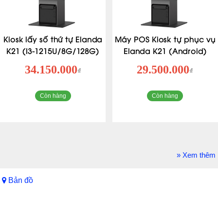
Kiosk lấy số thứ tự Elanda
Máy POS Kiosk tự phục vụ
K21 (I3-1215U/8G/128G)
Elanda K21 (Android)
34.150.000
29.500.000
₫
₫
Còn hàng
Còn hàng
» Xem thêm
Bản đồ