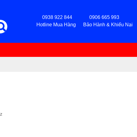
0938 922 844 0906 665 993
Hotline Mua Hàng Bảo Hành & Khiếu Nại
Hz