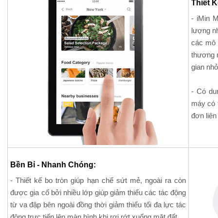
Thiết 
- iMin 
lượng n
các mô 
thương m
gian nhỏ
- Có du
máy có t
đơn liên
Bền Bỉ - Nhanh Chóng:
- Thiết kế bo tròn giúp hạn chế sứt mẻ, ngoài ra còn
được gia cố bởi nhiều lớp giúp giảm thiểu các tác động
từ va đập bên ngoài đồng thời giảm thiểu tối đa lực tác
động trực tiếp lên màn hình khi rơi rớt xuống mặt đất.