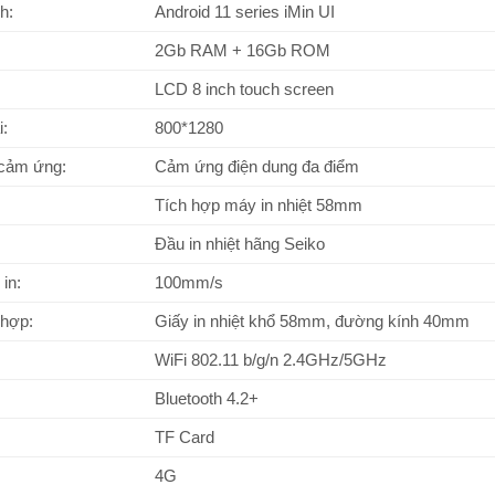
h:
Android 11 series iMin UI
2Gb RAM + 16Gb ROM
LCD 8 inch touch screen
i:
800*1280
cảm ứng:
Cảm ứng điện dung đa điểm
Tích hợp máy in nhiệt 58mm
Đầu in nhiệt hãng Seiko
in:
100mm/s
 hợp:
Giấy in nhiệt khổ 58mm, đường kính 40mm
WiFi 802.11 b/g/n 2.4GHz/5GHz
Bluetooth 4.2+
TF Card
4G