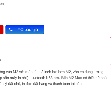
een
YC báo giá
u
ng của M2 với màn hình 8 inch lớn hơn M2, vẫn có dung lượng
p sẵn máy in nhiệt bluetooth K58mm. iMin M2 Max có thiết kế nhỏ
 lý đặt chỗ, in đơn đặt hàng và thanh toán tại bàn.