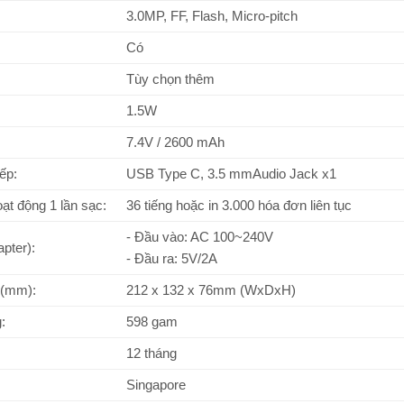
3.0MP, FF, Flash, Micro-pitch
Có
Tùy chọn thêm
1.5W
7.4V / 2600 mAh
ếp:
USB Type C, 3.5 mmAudio Jack x1
oạt động 1 lần sạc:
36 tiếng hoặc in 3.000 hóa đơn liên tục
- Đầu vào: AC 100~240V
pter):
- Đầu ra: 5V/2A
 (mm):
212 x 132 x 76mm (WxDxH)
:
598 gam
12 tháng
Singapore