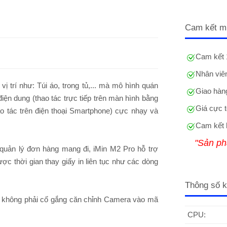
Cam kết m
Cam kết 
Nhân viên
ị trí như: Túi áo, trong tủ,... mà mô hình quán
Giao hàng
iện dung (thao tác trực tiếp trên màn hình bằng
Giá cực t
o tác trên điện thoại Smartphone) cực nhạy và
Cam kết 
"Sản ph
quản lý đơn hàng mang đi, iMin M2 Pro hỗ trợ
ợc thời gian thay giấy in liên tục như các dòng
Thông số k
ng không phải cố gắng căn chỉnh Camera vào mã
CPU: