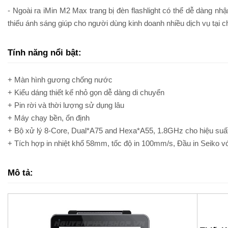
- Ngoài ra iMin M2 Max trang bị đèn flashlight có thể dễ dàng n
thiếu ánh sáng giúp cho người dùng kinh doanh nhiều dịch vụ tại 
Tính năng nổi bật:
+ Màn hình gương chống nước
+ Kiểu dáng thiết kế nhỏ gọn dễ dàng di chuyển
+ Pin rời và thời lượng sử dụng lâu
+ Máy chạy bền, ổn định
+ Bộ xử lý 8-Core, Dual*A75 and Hexa*A55, 1.8GHz cho hiệu suất
+ Tích hợp in nhiệt khổ 58mm, tốc độ in 100mm/s, Đầu in Seiko 
Mô tả: