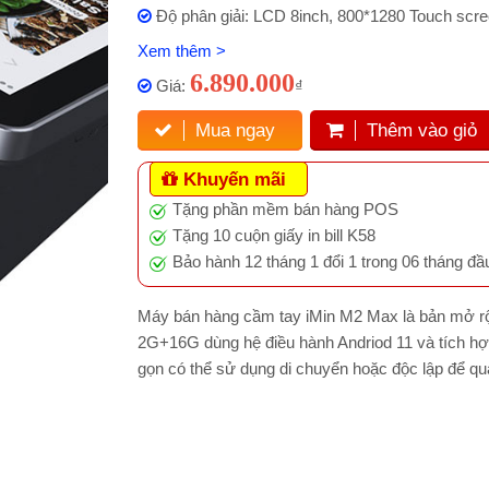
Độ phân giải: LCD 8inch, 800*1280 Touch scr
Xem thêm >
6.890.000
Giá:
₫
Mua ngay
Thêm vào giỏ
Khuyến mãi
Tặng phần mềm bán hàng POS
Tặng 10 cuộn giấy in bill K58
Bảo hành 12 tháng 1 đổi 1 trong 06 tháng đầ
Máy bán hàng cầm tay iMin M2 Max là bản mở rộ
2G+16G dùng hệ điều hành Andriod 11 và tích hợ
gọn có thể sử dụng di chuyển hoặc độc lập để quản