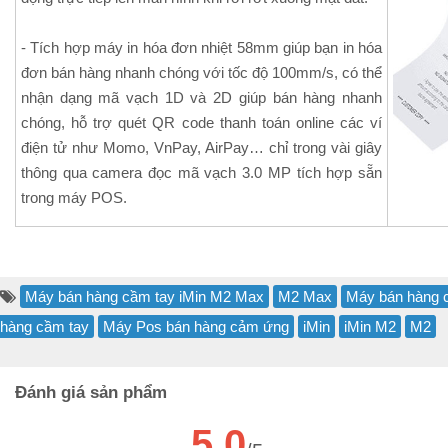
- Tích hợp máy in hóa đơn nhiệt 58mm giúp bạn in hóa
đơn bán hàng nhanh chóng với tốc độ 100mm/s, có thể
nhận dạng mã vạch 1D và 2D giúp bán hàng nhanh
chóng, hỗ trợ quét QR code thanh toán online các ví
điện tử như Momo, VnPay, AirPay… chỉ trong vài giây
thông qua camera đọc mã vạch 3.0 MP tích hợp sẵn
trong máy POS.
Máy bán hàng cầm tay iMin M2 Max
M2 Max
Máy bán hàng c
hàng cầm tay
Máy Pos bán hàng cảm ứng
iMin
iMin M2
M2
Đánh giá sản phẩm
5.0