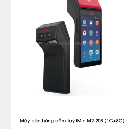
Máy bán hàng cầm tay iMin M2-203 (1G+8G)