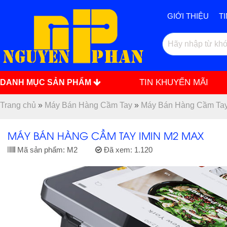
GIỚI THIỆU
T
TIN KHUYẾN MÃI
DANH MỤC SẢN PHẨM
Trang chủ
»
Máy Bán Hàng Cầm Tay
»
Máy Bán Hàng Cầm Tay
MÁY BÁN HÀNG CẦM TAY IMIN M2 MAX
Mã sản phẩm:
M2
Đã xem:
1.120