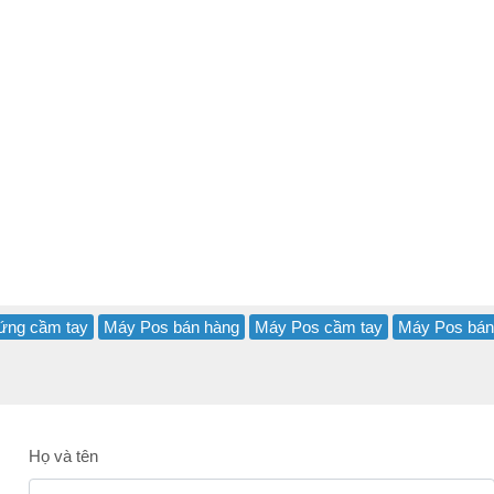
ứng cầm tay
Máy Pos bán hàng
Máy Pos cầm tay
Máy Pos bán
Họ và tên