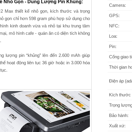
Kế Nhỏ Gọn - Dung Lượng Pin Khủng:
Camera:
M2 Max thiết kế nhỏ gọn, kích thước và trọng
GPS:
hỏ gọn chỉ hơn 598 gram phù hợp sử dụng cho
hình kinh doanh vừa và nhỏ tại khu trung tâm
NFC:
ại, mô hình cafe - quán ăn có diện tích không
Loa:
.
Pin:
ng lượng pin “khủng” lên đến 2.600 mAh giúp
Cổng giao ti
hể hoạt động liên tục 36 giờ hoặc in 3.000 hóa
Thời gian h
 tục.
Điện áp (ada
Kích thước
Trọng lượng
Bảo hành:
Xuất xứ: