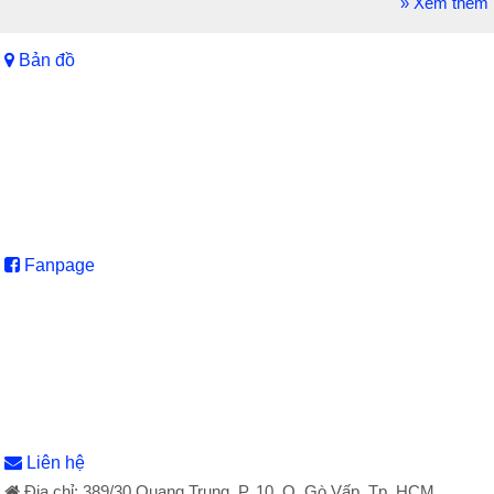
» Xem thêm
Bản đồ
Fanpage
Liên hệ
Địa chỉ: 389/30 Quang Trung, P. 10, Q. Gò Vấp, Tp. HCM