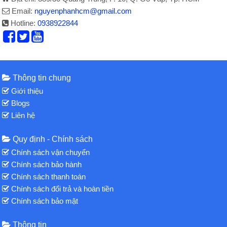
Email:
nguyenphanhcm@gmail.com
Hotline:
0938922844
Thông tin chung
Giới thiệu
Blogs
Liên hệ
Quy định - Chính sách
Chính sách vận chuyển
Chính sách bảo hành
Chính sách thanh toán
Chính sách đổi trả và hoàn tiền
Chính sách bảo mật
Thông tin