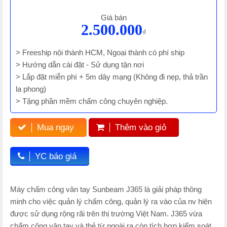
Giá bán
2.500.000
₫
> Freeship nội thành HCM, Ngoại thành có phí ship
> Hướng dẫn cài đặt - Sử dụng tận nơi
> Lắp đặt miễn phí + 5m dây mạng (Không đi nẹp, thả trần
la phong)
> Tặng phần mềm chấm công chuyên nghiệp.
Mua ngay
Thêm vào giỏ
YC báo giá
Máy chấm công vân tay Sunbeam J365 là giải pháp thông
minh cho việc quản lý chấm công, quản lý ra vào của nv hiện
được sử dụng rộng rãi trên thị trường Việt Nam. J365 vừa
chấm công vân tay và thẻ từ ngoài ra còn tích hợp kiểm soát