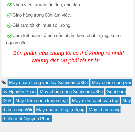
Nhân viên tư vấn tận tình, chu đáo.
Giao hàng trong 08h làm việc.
Giá cực tốt khi mua số lượng.
Cam kết hoàn trả nếu sản phẩm kém chất lượng, ko rõ
nguồn gốc.
"Sản phẩm của chúng tôi có thể không rẻ nhất!
Nhưng dịch vụ phải tốt nhất! "
Máy chấm công vân tay Sunbeam J365
Máy chấm công vân
tay Nguyễn Phan
Máy chấm công Sunbeam J365
Sunbeam
J365
Máy điểm danh khuôn mặt
Máy điểm danh vân tay
Máy
chấm công Wifi
Máy chấm công tự động
Máy chấm công
khuôn mặt Nguyễn Phan