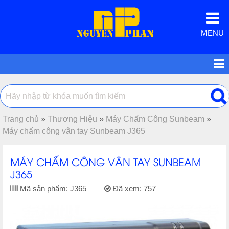
MENU
Trang chủ
»
Thương Hiệu
»
Máy Chấm Công Sunbeam
»
Máy chấm công vân tay Sunbeam J365
MÁY CHẤM CÔNG VÂN TAY SUNBEAM
J365
Mã sản phẩm:
J365
Đã xem:
757