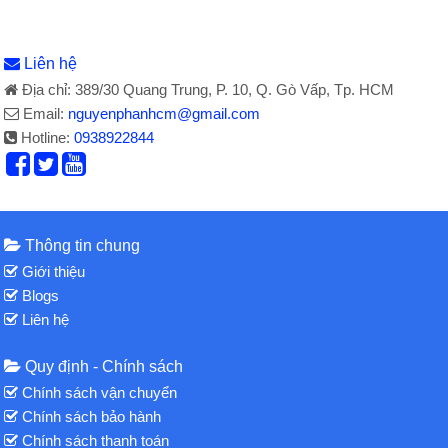
Liên hệ
Địa chỉ: 389/30 Quang Trung, P. 10, Q. Gò Vấp, Tp. HCM
Email:
nguyenphanhcm@gmail.com
Hotline:
0938922844
Thông tin chung
Giới thiệu
Blogs
Liên hệ
Quy định - Chính sách
Chính sách vận chuyển
Chính sách bảo hành
Chính sách thanh toán