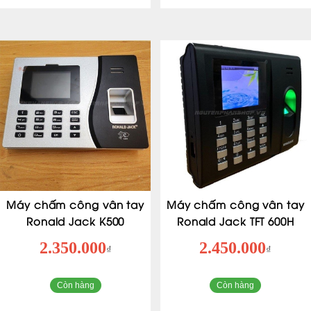
Máy chấm công vân tay
Máy chấm công vân tay
Ronald Jack K500
Ronald Jack TFT 600H
2.350.000
2.450.000
₫
₫
Còn hàng
Còn hàng