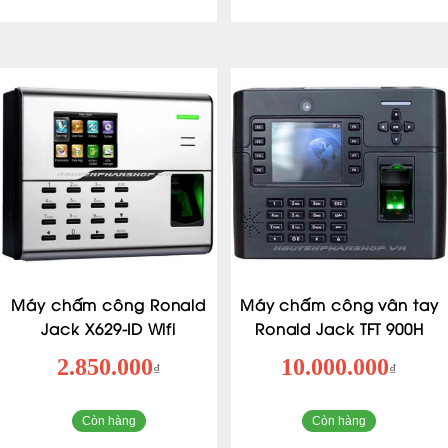
Máy chấm công Ronald
Máy chấm công vân tay
Jack X629-ID Wifi
Ronald Jack TFT 900H
2.850.000
10.000.000
₫
₫
Còn hàng
Còn hàng