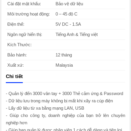
Cài đặt mật khẩu:
Bảo vệ dữ liệu
Môi trường hoạt động:
0 – 45 độ C
Điện thế:
5V DC - 1.5A
Ngôn ngữ hiển thị:
Tiếng Anh & Tiếng việt
Kích Thước:
Bảo hành:
12 tháng
Xuất xứ:
Malaysia
Chi tiết
- Quản lý đến 3000 vân tay + 3000 Thẻ cảm ứng & Password
- Dữ liệu lưu trong máy không bị mất khi xãy ra cúp điện
- Lấy dữ liệu từ xa bằng mạng LAN, USB
- Giúp cho công ty, doanh nghiệp của bạn trở lên chuyên
nghiệp hơn
- Giúp bạn quản lý được nhân viên 1 cách dễ dàng và tiện lợi