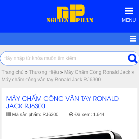
MENU
Trang chủ
»
Thương Hiệu
»
Máy Chấm Công Ronald Jack
»
Máy chấm công vân tay Ronald Jack RJ6300
MÁY CHẤM CÔNG VÂN TAY RONALD
JACK RJ6300
Mã sản phẩm:
RJ6300
Đã xem:
1.644