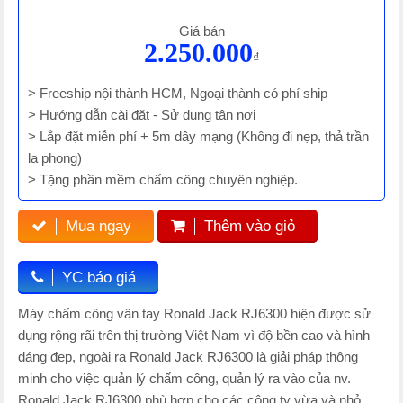
Giá bán
2.250.000
₫
> Freeship nội thành HCM, Ngoại thành có phí ship
> Hướng dẫn cài đặt - Sử dụng tận nơi
> Lắp đặt miễn phí + 5m dây mạng (Không đi nẹp, thả trần
la phong)
> Tặng phần mềm chấm công chuyên nghiệp.
Mua ngay
Thêm vào giỏ
YC báo giá
Máy chấm công vân tay Ronald Jack RJ6300 hiện được sử
dụng rộng rãi trên thị trường Việt Nam vì độ bền cao và hình
dáng đẹp, ngoài ra Ronald Jack RJ6300 là giải pháp thông
minh cho việc quản lý chấm công, quản lý ra vào của nv.
Ronald Jack RJ6300 phù hợp cho các công ty vừa và nhỏ,