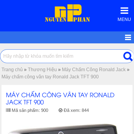
MENU
Trang chủ
»
Thương Hiệu
»
Máy Chấm Công Ronald Jack
»
Máy chấm công vân tay Ronald Jack TFT 900
MÁY CHẤM CÔNG VÂN TAY RONALD
JACK TFT 900
Mã sản phẩm:
900
Đã xem:
844