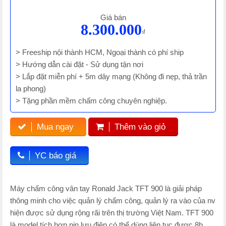
Giá bán
8.300.000
₫
> Freeship nội thành HCM, Ngoại thành có phí ship
> Hướng dẫn cài đặt - Sử dụng tận nơi
> Lắp đặt miễn phí + 5m dây mạng (Không đi nẹp, thả trần
la phong)
> Tặng phần mềm chấm công chuyên nghiệp.
Mua ngay
Thêm vào giỏ
YC báo giá
Máy chấm công vân tay Ronald Jack TFT 900 là giải pháp
thông minh cho việc quản lý chấm công, quản lý ra vào của nv
hiện được sử dụng rộng rãi trên thị trường Việt Nam. TFT 900
là model tích hợp pin lưu điện có thể dùng liên tục được 8h