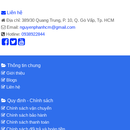
Liên hệ
Địa chỉ: 389/30 Quang Trung, P. 10, Q. Gò Vấp, Tp. HCM
Email:
nguyenphanhcm@gmail.com
Hotline:
0938922844
Thông tin chung
Giới thiệu
Blogs
Liên hệ
Quy định - Chính sách
Chính sách vận chuyển
Chính sách bảo hành
Chính sách thanh toán
Chính sách đổi trả và hoàn tiền