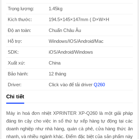
Trọng lượng:
1.45kg
Kích thước:
194.5×145×147mm ( D×W×H
Độ an toàn:
Chuẩn Châu Âu
Hỗ trợ:
Windows/IOS/Android/Mac
SDK:
iOS/Android/Windows
Xuất xứ:
China
Bảo hành:
12 tháng
Driver:
Click vào để tải driver
Q260
Chi tiết
Máy in hoá đơn nhiệt XPRINTER XP-Q260 là một giải pháp
đáng tin cậy cho việc in số thứ tự xếp hàng tự động tại các
doanh nghiệp như nhà hàng, quán cà phê, cửa hàng thức ăn
nhanh, và nhiều ngành khác. Điểm đặc biệt của sản phẩm này