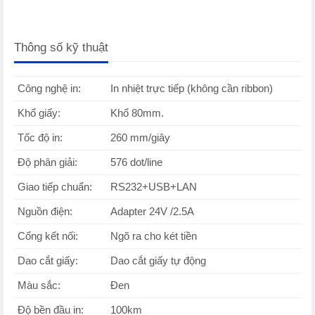
Thông số kỹ thuật
Công nghệ in:
In nhiệt trực tiếp (không cần ribbon)
Khổ giấy:
Khổ 80mm.
Tốc độ in:
260 mm/giây
Độ phân giải:
576 dot/line
Giao tiếp chuẩn:
RS232+USB+LAN
Nguồn điện:
Adapter 24V /2.5A
Cổng kết nối:
Ngõ ra cho két tiền
Dao cắt giấy:
Dao cắt giấy tự động
Màu sắc:
Đen
Độ bền đầu in:
100km