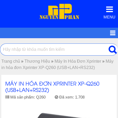
MENU
Trang chủ
»
Thương Hiệu
»
Máy In Hóa Đơn Xprinter
»
Máy
in hóa đơn Xprinter XP-Q260 (USB+LAN+RS232)
MÁY IN HÓA ĐƠN XPRINTER XP-Q260
(USB+LAN+RS232)
Mã sản phẩm:
Q260
Đã xem:
1.708