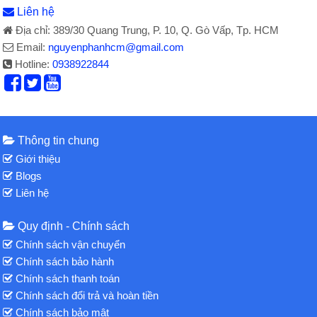
Liên hệ
Địa chỉ: 389/30 Quang Trung, P. 10, Q. Gò Vấp, Tp. HCM
Email:
nguyenphanhcm@gmail.com
Hotline:
0938922844
Thông tin chung
Giới thiệu
Blogs
Liên hệ
Quy định - Chính sách
Chính sách vận chuyển
Chính sách bảo hành
Chính sách thanh toán
Chính sách đổi trả và hoàn tiền
Chính sách bảo mật