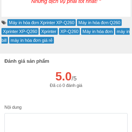
Nhưng dịch vụ phải tốt nhất! "
Máy in hóa đơn Xprinter XP-Q260
Máy in hóa đơn Q260
Xprinter XP-Q260
Xprinter
XP-Q260
Máy in hóa đơn
máy in
bill
máy in hóa đơn giá rẻ
Đánh giá sản phẩm
5.0
/5
Đã có 0 đánh giá
Nội dung