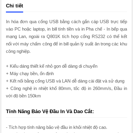
Chi tiết
In hóa đơn qua cổng USB bằng cách gắn cáp USB trực tiếp
vào PC hoặc laptop, in bill tính tiền và in Pha chế - In bếp qua
mạng Lan, ngoài ra Q801K tích hợp cổng RS232 có thể kết
nối với máy chấm công để in bill quản lý suất ăn trong các khu
công nghiệp.
+ Kiểu dáng thiết kế nhỏ gọn dễ dàng di chuyển
+ Máy chạy bền, ổn định
+ Kết nối bằng cổng USB và LAN dễ dàng cài đặt và sử dụng
+ Công nghệ in nhiệt khổ 80mm, tốc độ in 260mm/s, Đầu in
với độ bền 150km
Tính Năng Bảo Vệ Đầu In Và Dao Cắt:
- Tích hợp tính năng bảo vệ đầu in khỏi nhiệt độ cao.