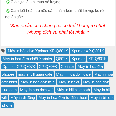
Giá cực tốt khi mua số lượng.
Cam kết hoàn trả nếu sản phẩm kém chất lượng, ko rõ
nguồn gốc.
"Sản phẩm của chúng tôi có thể không rẻ nhất!
Nhưng dịch vụ phải tốt nhất! "
Máy in hóa đơn Xprinter XP-Q801K
Xprinter XP-Q801K
Máy in hóa đơn nhiệt Xprinter
Q801K
Xprinter
XP-Q801K
Xprinter XP-Q807K
XP-Q809K
Xprinter
Máy in hóa đơn
Shopee
máy in bill quán cafe
Máy in hóa đơn cafe
Máy in hóa
đơn nhiệt
Máy in hóa đơn mini
Máy in nhiệt
Máy in hóa đơn
bluetooth
Máy in hóa đơn wifi
Máy in bill bluetooth
Máy in bill
wifi
Máy in di động
Máy in hóa đơn từ điện thoại
Máy in bill cho
iphone