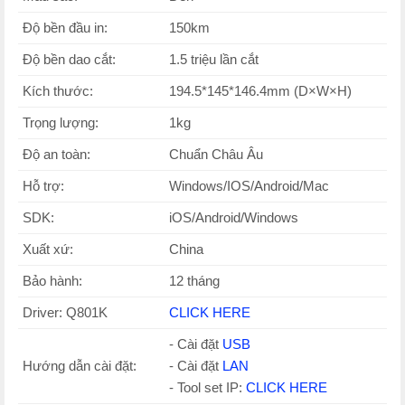
Độ bền đầu in:
150km
Độ bền dao cắt:
1.5 triệu lần cắt
Kích thước:
194.5*145*146.4mm (D×W×H)
Trọng lượng:
1kg
Độ an toàn:
Chuẩn Châu Âu
Hỗ trợ:
Windows/IOS/Android/Mac
SDK:
iOS/Android/Windows
Xuất xứ:
China
Bảo hành:
12 tháng
Driver: Q801K
CLICK HERE
- Cài đặt
USB
Hướng dẫn cài đặt:
- Cài đặt
LAN
- Tool set IP:
CLICK HERE