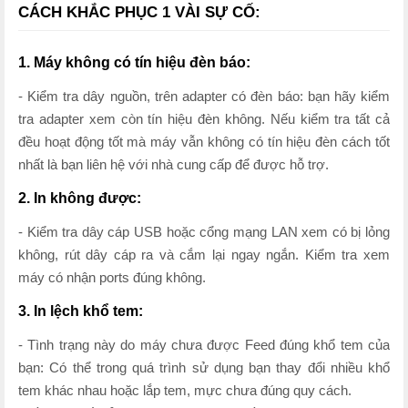
CÁCH KHẮC PHỤC 1 VÀI SỰ CỐ:
1. Máy không có tín hiệu đèn báo:
- Kiểm tra dây nguồn, trên adapter có đèn báo: bạn hãy kiểm
tra adapter xem còn tín hiệu đèn không. Nếu kiểm tra tất cả
đều hoạt động tốt mà máy vẫn không có tín hiệu đèn cách tốt
nhất là bạn liên hệ với nhà cung cấp để được hỗ trợ.
2. In không được:
- Kiểm tra dây cáp USB hoặc cổng mạng LAN xem có bị lỏng
không, rút dây cáp ra và cắm lại ngay ngắn. Kiểm tra xem
máy có nhận ports đúng không.
3. In lệch khổ tem:
- Tình trạng này do máy chưa được Feed đúng khổ tem của
bạn: Có thể trong quá trình sử dụng bạn thay đổi nhiều khổ
tem khác nhau hoặc lắp tem, mực chưa đúng quy cách.