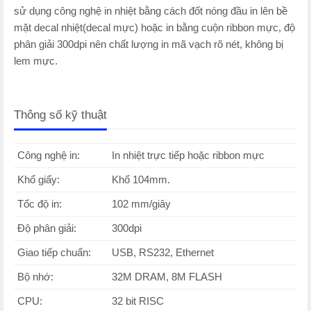
sử dụng công nghệ in nhiệt bằng cách đốt nóng đầu in lên bề
mặt decal nhiệt(decal mực) hoặc in bằng cuộn ribbon mực, độ
phân giải 300dpi nên chất lượng in mã vạch rõ nét, không bị
lem mực.
Thông số kỹ thuật
Công nghệ in:
In nhiệt trực tiếp hoặc ribbon mực
Khổ giấy:
Khổ 104mm.
Tốc độ in:
102 mm/giây
Độ phân giải:
300dpi
Giao tiếp chuẩn:
USB, RS232, Ethernet
Bộ nhớ:
32M DRAM, 8M FLASH
CPU:
32 bit RISC