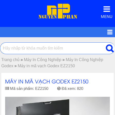
MENU
Trang chủ
»
Máy In Công Nghiệp
»
Máy In Công Nghiệp
Godex
»
Máy in mã vạch Godex EZ2150
MÁY IN MÃ VẠCH GODEX EZ2150
Mã sản phẩm:
EZ2150
Đã xem:
820