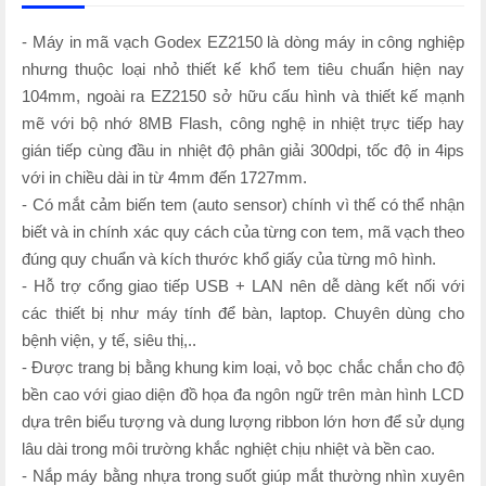
- Máy in mã vạch Godex EZ2150 là dòng máy in công nghiệp
nhưng thuộc loại nhỏ thiết kế khổ tem tiêu chuẩn hiện nay
104mm, ngoài ra EZ2150 sở hữu cấu hình và thiết kế mạnh
mẽ với bộ nhớ 8MB Flash, công nghệ in nhiệt trực tiếp hay
gián tiếp cùng đầu in nhiệt độ phân giải 300dpi, tốc độ in 4ips
với in chiều dài in từ 4mm đến 1727mm.
- Có mắt cảm biến tem (auto sensor) chính vì thế có thể nhận
biết và in chính xác quy cách của từng con tem, mã vạch theo
đúng quy chuẩn và kích thước khổ giấy của từng mô hình.
- Hỗ trợ cổng giao tiếp USB + LAN nên dễ dàng kết nối với
các thiết bị như máy tính để bàn, laptop. Chuyên dùng cho
bệnh viện, y tế, siêu thị,..
- Được trang bị bằng khung kim loại, vỏ bọc chắc chắn cho độ
bền cao với giao diện đồ họa đa ngôn ngữ trên màn hình LCD
dựa trên biểu tượng và dung lượng ribbon lớn hơn để sử dụng
lâu dài trong môi trường khắc nghiệt chịu nhiệt và bền cao.
- Nắp máy bằng nhựa trong suốt giúp mắt thường nhìn xuyên