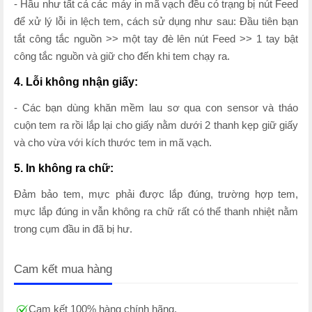
- Hầu như tất cả các máy in mã vạch đều có trạng bị nút Feed
để xử lý lỗi in lệch tem, cách sử dụng như sau: Đầu tiên bạn
tắt công tắc nguồn >> một tay đè lên nút Feed >> 1 tay bật
công tắc nguồn và giữ cho đến khi tem chạy ra.
4. Lỗi không nhận giấy:
- Các bạn dùng khăn mềm lau sơ qua con sensor và tháo
cuộn tem ra rồi lắp lại cho giấy nằm dưới 2 thanh kẹp giữ giấy
và cho vừa với kích thước tem in mã vạch.
5. In không ra chữ:
Đảm bảo tem, mực phải được lắp đúng, trường hợp tem,
mực lắp đúng in vẫn không ra chữ rất có thể thanh nhiệt nằm
trong cụm đầu in đã bị hư.
Cam kết mua hàng
Cam kết 100% hàng chính hãng.