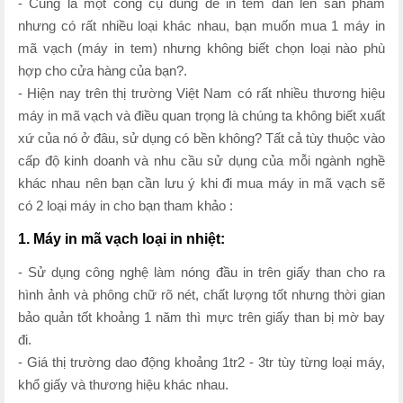
- Cũng là một công cụ dùng để in tem dán lên sản phẩm
nhưng có rất nhiều loại khác nhau, bạn muốn mua 1 máy in
mã vạch (máy in tem) nhưng không biết chọn loại nào phù
hợp cho cửa hàng của bạn?.
- Hiện nay trên thị trường Việt Nam có rất nhiều thương hiệu
máy in mã vạch và điều quan trọng là chúng ta không biết xuất
xứ của nó ở đâu, sử dụng có bền không? Tất cả tùy thuộc vào
cấp độ kinh doanh và nhu cầu sử dụng của mỗi ngành nghề
khác nhau nên bạn cần lưu ý khi đi mua máy in mã vạch sẽ
có 2 loại máy in cho bạn tham khảo :
1. Máy in mã vạch loại in nhiệt:
- Sử dụng công nghệ làm nóng đầu in trên giấy than cho ra
hình ảnh và phông chữ rõ nét, chất lượng tốt nhưng thời gian
bảo quản tốt khoảng 1 năm thì mực trên giấy than bị mờ bay
đi.
- Giá thị trường dao động khoảng 1tr2 - 3tr tùy từng loại máy,
khổ giấy và thương hiệu khác nhau.