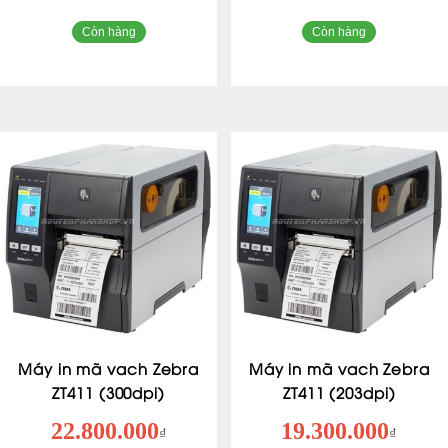
Còn hàng
Còn hàng
Máy in mã vach Zebra
Máy in mã vach Zebra
ZT411 (300dpi)
ZT411 (203dpi)
22.800.000
19.300.000
₫
₫