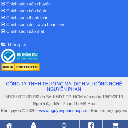
Chính sách vận chuyển
Chính sách bảo hành
Chính sách thanh toán
Chính sách đổi trả và hoàn tiền
Chính sách bảo mật
Thông tin
CÔNG TY TNHH THƯƠNG MẠI DỊCH VỤ CÔNG NGHỆ
NGUYỄN PHAN
MST: 0312461782 do Sở KHĐT TP. HCM cấp ngày 16/09/2013
Người đại diện: Phan Thị Mỹ Hòa
Bản quyền © 2020 -
www.nguyenphanshop.vn
- Bảo lưu mọi quyền.