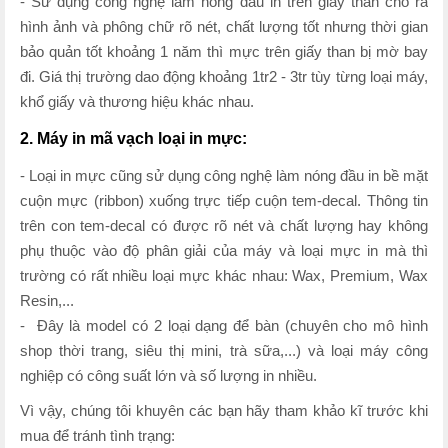
- Sử dụng công nghệ làm nóng đầu in trên giấy than cho ra
hình ảnh và phông chữ rõ nét, chất lượng tốt nhưng thời gian
bảo quản tốt khoảng 1 năm thì mực trên giấy than bị mờ bay
đi. Giá thị trường dao động khoảng 1tr2 - 3tr tùy từng loại máy,
khổ giấy và thương hiệu khác nhau.
2. Máy in mã vạch loại in mực:
- Loại in mực cũng sử dụng công nghệ làm nóng đầu in bề mặt
cuộn mực (ribbon) xuống trực tiếp cuộn tem-decal. Thông tin
trên con tem-decal có được rõ nét và chất lượng hay không
phụ thuộc vào độ phân giải của máy và loại mực in mà thì
trường có rất nhiều loại mực khác nhau: Wax, Premium, Wax
Resin,...
- Đây là model có 2 loại dạng để bàn (chuyên cho mô hình
shop thời trang, siêu thị mini, trà sữa,...) và loại máy công
nghiệp có công suất lớn và số lượng in nhiều.
Vì vậy, chúng tôi khuyên các bạn hãy tham khảo kĩ trước khi
mua để tránh tình trạng: