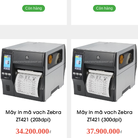
Còn hàng
Còn hàng
Máy in mã vach Zebra
Máy in mã vach Zebra
ZT421 (203dpi)
ZT421 (300dpi)
34.200.000
37.900.000
₫
₫