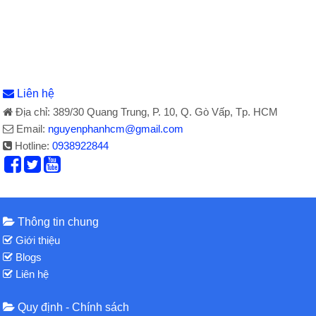
Liên hệ
Địa chỉ: 389/30 Quang Trung, P. 10, Q. Gò Vấp, Tp. HCM
Email:
nguyenphanhcm@gmail.com
Hotline:
0938922844
Thông tin chung
Giới thiệu
Blogs
Liên hệ
Quy định - Chính sách