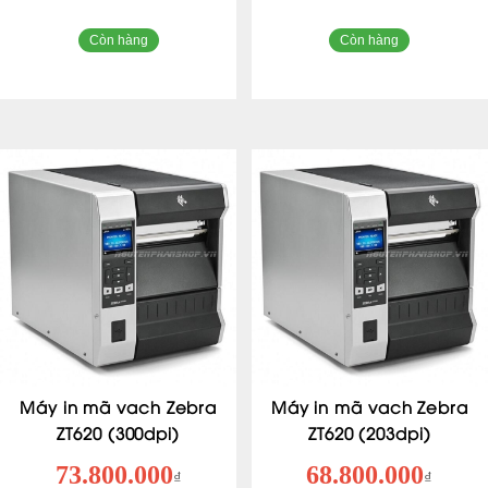
Còn hàng
Còn hàng
Máy in mã vach Zebra
Máy in mã vach Zebra
ZT620 (300dpi)
ZT620 (203dpi)
73.800.000
68.800.000
₫
₫