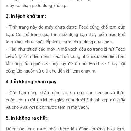
máy có nhận ports đúng không.
3. In lệch khổ tem:
- Tình trạng này do máy chưa được Feed đúng khổ tem của
bạn: Có thể trong quá trình sử dụng bạn thay đổi nhiều khổ
tem khác nhau hoặc lắp tem, mực chưa đúng quy cách.
- Hầu như tất cả các máy in mã vạch đều có trạng bị nút Feed
để xử lý lỗi in lệch tem, cách sử dụng như sau: Đầu tiên bạn
tắt công tắc nguồn >> một tay đè lên nút Feed >> 1 tay bật
công tắc nguồn và giữ cho đến khi tem chạy ra.
4. Lỗi không nhận giấy:
- Các bạn dùng khăn mềm lau sơ qua con sensor và tháo
cuộn tem ra rồi lắp lại cho giấy nằm dưới 2 thanh kẹp giữ giấy
và cho vừa với kích thước tem in mã vạch.
5. In không ra chữ:
Đảm bảo tem, mực phải được lắp đúng, trường hợp tem,