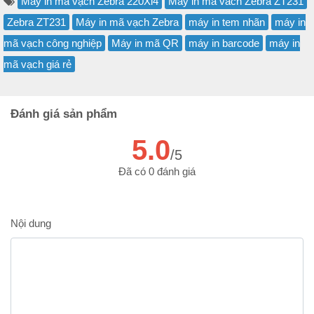
Máy in mã vạch Zebra 220Xi4
Máy in mã vach Zebra ZT231
Zebra ZT231
Máy in mã vạch Zebra
máy in tem nhãn
máy in
mã vạch công nghiệp
Máy in mã QR
máy in barcode
máy in
mã vạch giá rẻ
Đánh giá sản phẩm
5.0
/5
Đã có 0 đánh giá
Nội dung