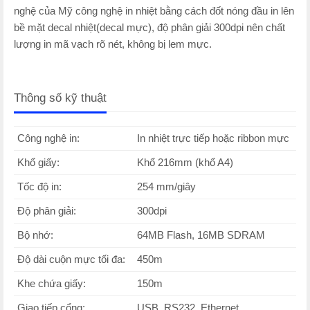
nghệ của Mỹ công nghệ in nhiệt bằng cách đốt nóng đầu in lên
bề mặt decal nhiệt(decal mực), độ phân giải 300dpi nên chất
lượng in mã vạch rõ nét, không bị lem mực.
Thông số kỹ thuật
Công nghệ in:
In nhiệt trực tiếp hoặc ribbon mực
Khổ giấy:
Khổ 216mm (khổ A4)
Tốc độ in:
254 mm/giây
Độ phân giải:
300dpi
Bộ nhớ:
64MB Flash, 16MB SDRAM
Độ dài cuộn mực tối đa:
450m
Khe chứa giấy:
150m
Giao tiếp cổng:
USB, RS232, Ethernet