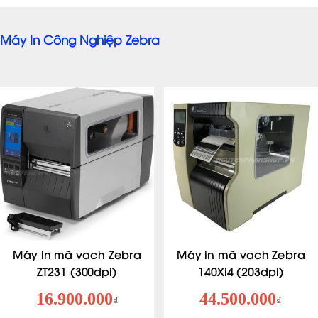
Máy In Công Nghiệp Zebra
Máy in mã vach Zebra
Máy in mã vach Zebra
ZT231 (300dpi)
140Xi4 (203dpi)
16.900.000
44.500.000
₫
₫