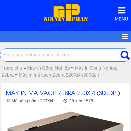
MENU
Trang chủ
»
Máy In Công Nghiệp
»
Máy In Công Nghiệp
Zebra
»
Máy in mã vach Zebra 220Xi4 (300dpi)
MÁY IN MÃ VACH ZEBRA 220XI4 (300DPI)
Mã sản phẩm:
220Xi4
Đã xem:
578