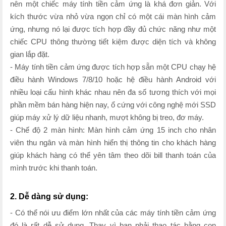
nên một chiếc máy tính tiền cảm ứng là khá đơn giản. Với
kích thước vừa nhỏ vừa ngọn chỉ có một cái màn hình cảm
ứng, nhưng nó lại được tích hợp đầy đủ chức năng như một
chiếc CPU thông thường tiết kiệm được diện tích và không
gian lắp đặt.
- Máy tính tiền cảm ứng được tích hợp sẵn một CPU chạy hệ
điều hành Windows 7/8/10 hoặc hệ điều hành Android với
nhiều loại cấu hình khác nhau nên đa số tương thích với mọi
phần mềm bán hàng hiện nay, ổ cứng với công nghệ mới SSD
giúp máy xử lý dữ liệu nhanh, mượt không bị treo, đơ máy.
- Chế độ 2 màn hình: Màn hình cảm ứng 15 inch cho nhân
viên thu ngân và màn hình hiển thị thông tin cho khách hàng
giúp khách hàng có thể yên tâm theo dõi bill thanh toán của
mình trước khi thanh toán.
2. Dễ dàng sử dụng:
- Có thể nói ưu điểm lớn nhất của các máy tính tiền cảm ứng
đó là rất dễ sử dụng. Thay vì bạn phải thao tác bằng con