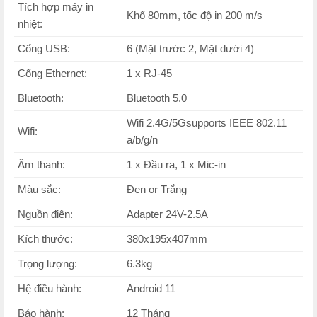
Tích hợp máy in
Khổ 80mm, tốc độ in 200 m/s
nhiệt:
Cổng USB:
6 (Mặt trước 2, Mặt dưới 4)
Cổng Ethernet:
1 x RJ-45
Bluetooth:
Bluetooth 5.0
Wifi 2.4G/5Gsupports IEEE 802.11
Wifi:
a/b/g/n
Âm thanh:
1 x Đầu ra, 1 x Mic-in
Màu sắc:
Đen or Trắng
Nguồn điện:
Adapter 24V-2.5A
Kích thước:
380x195x407mm
Trọng lượng:
6.3kg
Hệ điều hành:
Android 11
Bảo hành:
12 Tháng