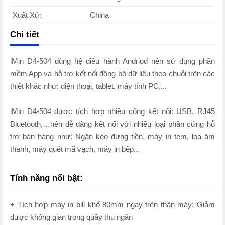
Xuất Xứ:
China
Chi tiết
iMin D4-504 dùng hệ điều hành Andriod nên sử dụng phần
mềm App và hỗ trợ kết nối đồng bộ dữ liệu theo chuỗi trên các
thiết khác như: điện thoại, tablet, máy tính PC,...
iMin D4-504 được tích hợp nhiều cổng kết nối: USB, RJ45
Bluetooth,…nên dễ dàng kết nối với nhiều loại phần cứng hỗ
trợ bán hàng như: Ngăn kéo đựng tiền, máy in tem, loa âm
thanh, máy quét mã vạch, máy in bếp...
Tính năng nổi bật:
+ Tích hợp máy in bill khổ 80mm ngay trên thân máy: Giảm
được không gian trong quầy thu ngân