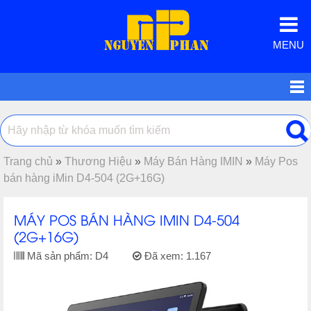
MENU
Trang chủ
»
Thương Hiệu
»
Máy Bán Hàng IMIN
»
Máy Pos
bán hàng iMin D4-504 (2G+16G)
MÁY POS BÁN HÀNG IMIN D4-504
(2G+16G)
Mã sản phẩm:
D4
Đã xem:
1.167