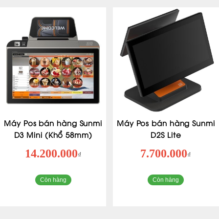
Máy Pos bán hàng Sunmi
Máy Pos bán hàng Sunmi
D3 Mini (Khổ 58mm)
D2S Lite
14.200.000
7.700.000
₫
₫
Còn hàng
Còn hàng