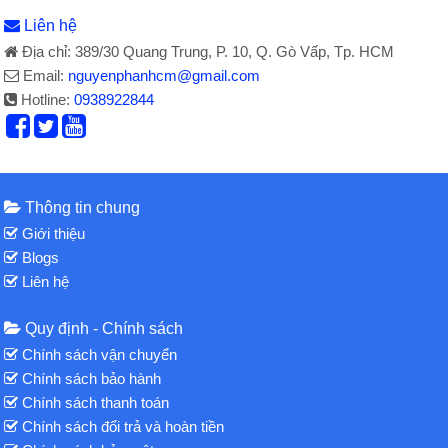
Liên hệ
Địa chỉ: 389/30 Quang Trung, P. 10, Q. Gò Vấp, Tp. HCM
Email:
nguyenphanhcm@gmail.com
Hotline:
0938922844
Thông tin chung
Giới thiệu
Blogs
Liên hệ
Quy định - Chính sách
Chính sách vận chuyển
Chính sách bảo hành
Chính sách thanh toán
Chính sách đổi trả và hoàn tiền