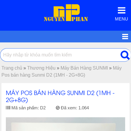
MENU
Trang chủ
»
Thương Hiệu
»
Máy Bán Hàng SUNMI
»
Máy
Pos bán hàng Sunmi D2 (1MH - 2G+8G)
MÁY POS BÁN HÀNG SUNMI D2 (1MH -
2G+8G)
Mã sản phẩm:
D2
Đã xem:
1.064