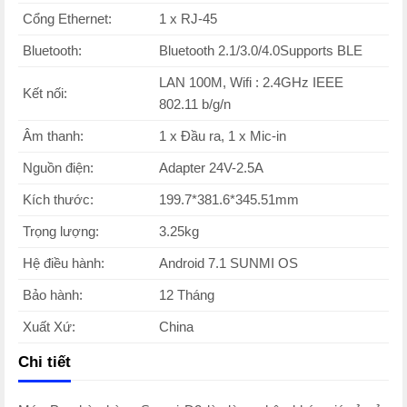
Cổng Ethernet:
1 x RJ-45
Bluetooth:
Bluetooth 2.1/3.0/4.0Supports BLE
LAN 100M, Wifi : 2.4GHz IEEE
Kết nối:
802.11 b/g/n
Âm thanh:
1 x Đầu ra, 1 x Mic-in
Nguồn điện:
Adapter 24V-2.5A
Kích thước:
199.7*381.6*345.51mm
Trọng lượng:
3.25kg
Hệ điều hành:
Android 7.1 SUNMI OS
Bảo hành:
12 Tháng
Xuất Xứ:
China
Chi tiết