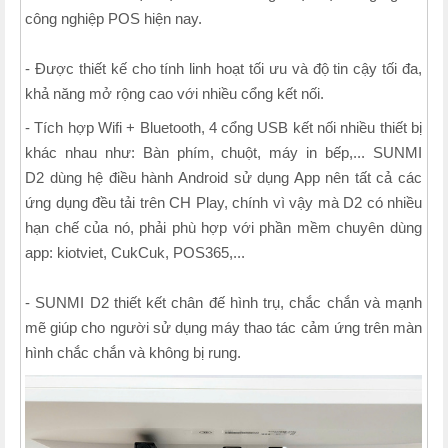
công nghiệp POS hiện nay.
- Được thiết kế cho tính linh hoạt tối ưu và độ tin cậy tối đa,
khả năng mở rộng cao với nhiều cổng kết nối.
- Tích hợp Wifi + Bluetooth, 4 cổng USB kết nối nhiều thiết bị
khác nhau như: Bàn phím, chuột, máy in bếp,... SUNMI
D2 dùng hệ điều hành Android sử dụng App nên tất cả các
ứng dụng đều tải trên CH Play, chính vì vậy mà D2 có nhiều
hạn chế của nó, phải phù hợp với phần mềm chuyên dùng
app: kiotviet, CukCuk, POS365,...
- SUNMI D2 thiết kết chân đế hình trụ, chắc chắn và mạnh
mẽ giúp cho người sử dụng máy thao tác cảm ứng trên màn
hình chắc chắn và không bị rung.