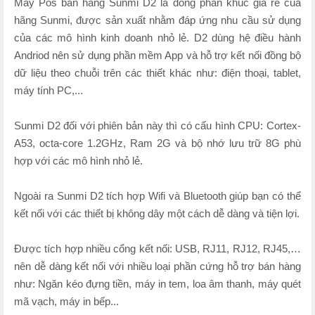
Máy Pos bàn hàng Sunmi D2 là dòng phân khúc giá rẻ của
hãng Sunmi, được sản xuất nhằm đáp ứng nhu cầu sử dụng
của các mô hình kinh doanh nhỏ lẻ. D2 dùng hệ điều hành
Andriod nên sử dụng phần mềm App và hỗ trợ kết nối đồng bộ
dữ liệu theo chuỗi trên các thiết khác như: điện thoại, tablet,
máy tính PC,...
Sunmi D2 đối với phiên bản này thì có cấu hình CPU: Cortex-
A53, octa-core 1.2GHz, Ram 2G và bộ nhớ lưu trữ 8G phù
hợp với các mô hình nhỏ lẻ.
Ngoài ra Sunmi D2 tích hợp Wifi và Bluetooth giúp bạn có thể
kết nối với các thiết bị không dây một cách dễ dàng và tiện lợi.
Được tích hợp nhiều cổng kết nối: USB, RJ11, RJ12, RJ45,…
nên dễ dàng kết nối với nhiều loại phần cứng hỗ trợ bán hàng
như: Ngăn kéo đựng tiền, máy in tem, loa âm thanh, máy quét
mã vạch, máy in bếp...