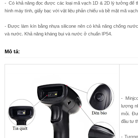
- Có khả năng đọc được các loại mã vạch 1D & 2D lý tưởng để th
hình máy tính, giấy bạc với vật liệu phản chiếu và bề mặt mã vạc
- Được làm kín bằng nhựa silicone nên có khả năng chống nước
và nước. Khả năng kháng bụi và nước ở chuẩn IP54.
Mô tả:
- Minjc
lượng n
mỏi. Đư
đầu tư t
- Tương