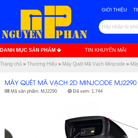
GIỚI THIỆU
T
TIN KHUYẾN MÃI
DANH MỤC SẢN PHẨM
Trang chủ
»
Thương Hiệu
»
Máy Quét Mã Vạch Minjcode
»
Máy
MÁY QUÉT MÃ VẠCH 2D MINJCODE MJ2290 (
Mã sản phẩm:
MJ2290
Đã xem:
1.744