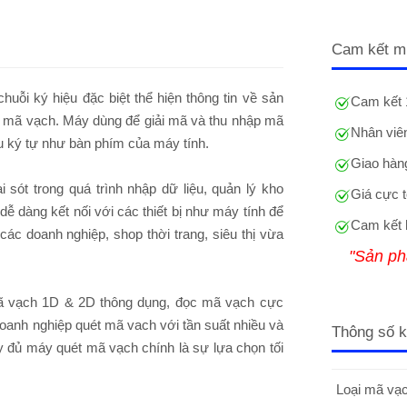
Cam kết m
uỗi ký hiệu đặc biệt thể hiện thông tin về sản
Cam kết 
mã vạch. Máy dùng để giải mã và thu nhập mã
Nhân viên
u ký tự như bàn phím của máy tính.
Giao hàng
ót trong quá trình nhập dữ liệu, quản lý kho
Giá cực t
ễ dàng kết nối với các thiết bị như máy tính để
Cam kết 
 doanh nghiệp, shop thời trang, siêu thị vừa
"Sản ph
mã vạch 1D & 2D thông dụng, đọc mã vạch cực
oanh nghiệp quét mã vach với tần suất nhiều và
Thông số k
 đủ máy quét mã vạch chính là sự lựa chọn tối
Loại mã vạc