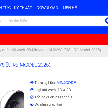
IN TỨC - KỸ THUẬT
DOWNLOAD
LIÊN HỆ
 quét mã vạch 2D Minjcode MJ2290 (Siêu Rẻ Model 2025)
SIÊU RẺ MODEL 2025)
Thương hiệu:
MINJCODE
Loại mã vạch: 1D & 2D
Tốc độ quét: 200 scan/s
Độ phân giải: 4mil