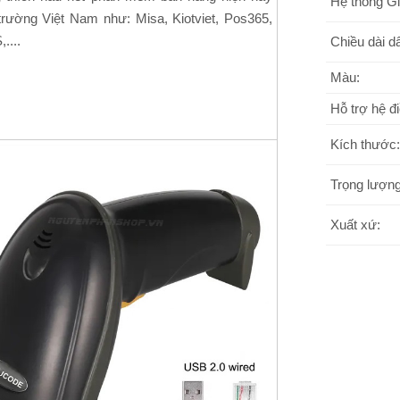
Hệ thống Gi
 trường Việt Nam như: Misa, Kiotviet, Pos365,
....
Chiều dài d
Màu:
Hỗ trợ hệ đ
Kích thước:
Trọng lượng
Xuất xứ: