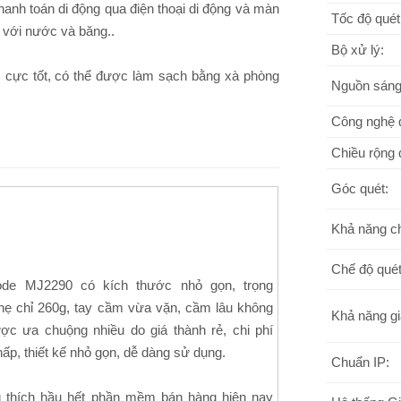
anh toán di động qua điện thoại di động và màn
Tốc độ quét
h với nước và băng..
Bộ xử lý:
 cực tốt, có thể được làm sạch bằng xà phòng
Nguồn sáng
Công nghệ 
Chiều rộng 
Góc quét:
Khả năng ch
Chế độ qué
ode MJ2290 có kích thước nhỏ gọn, trọng
hẹ chỉ 260g, tay cầm vừa vặn, cầm lâu không
Khả năng gi
ợc ưa chuộng nhiều do giá thành rẻ, chi phí
hấp, thiết kế nhỏ gọn, dễ dàng sử dụng.
Chuẩn IP:
 thích hầu hết phần mềm bán hàng hiện nay