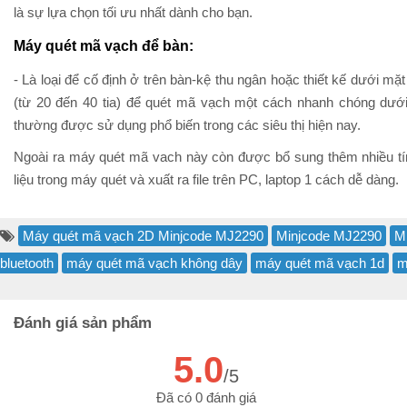
là sự lựa chọn tối ưu nhất dành cho bạn.
Máy quét mã vạch để bàn:
- Là loại để cố định ở trên bàn-kệ thu ngân hoặc thiết kế dưới mặ
(từ 20 đến 40 tia) để quét mã vạch một cách nhanh chóng dướ
thường được sử dụng phổ biến trong các siêu thị hiện nay.
Ngoài ra máy quét mã vach này còn được bổ sung thêm nhiều tính
liệu trong máy quét và xuất ra file trên PC, laptop 1 cách dễ dàng.
Máy quét mã vạch 2D Minjcode MJ2290
Minjcode MJ2290
M
bluetooth
máy quét mã vạch không dây
máy quét mã vạch 1d
m
Đánh giá sản phẩm
5.0
/5
Đã có 0 đánh giá