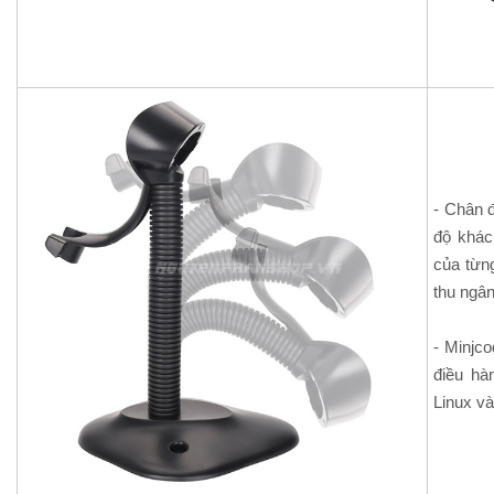
- Chân 
độ khác
của từng
thu ngân
- Minjc
điều hà
Linux v