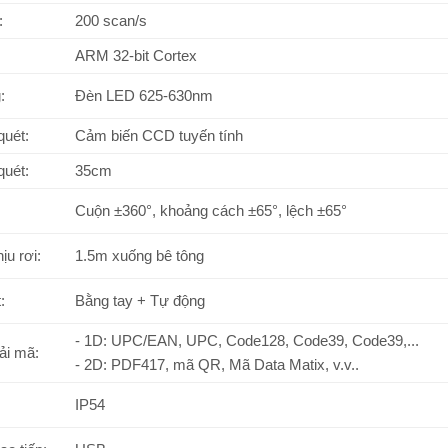
:
200 scan/s
ARM 32-bit Cortex
:
Đèn LED 625-630nm
quét:
Cảm biến CCD tuyến tính
quét:
35cm
Cuộn ±360°, khoảng cách ±65°, lệch ±65°
ịu rơi:
1.5m xuống bê tông
t:
Bằng tay + Tự động
- 1D: UPC/EAN, UPC, Code128, Code39, Code39,...
ải mã:
- 2D: PDF417, mã QR, Mã Data Matix, v.v..
IP54