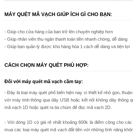
MÁY QUÉT MÃ VẠCH GIÚP ÍCH GÌ CHO BẠN:
- Giúp cho cửa hàng của bạn trở lên chuyên nghiệp hơn
- Giúp nhân viên thu ngân thanh toán tiền nhanh chóng, dễ dàng
- Giúp bạn quản lý được kho hàng hóa 1 cách dễ dàng và tiện lợi
CÁCH CHỌN MÁY QUÉT PHÙ HỢP:
Đối với máy quét mã vạch cầm tay:
- Đây là loại máy quét phổ biến hiện nay vì thiết kế nhỏ gọn, thuận t
với máy tính thông qua dây USB hoặc kết nối không dây thông qu
mã vạch 1D hoặc quét ra tia chùm để đọc mã vạch 2D.
- Với dòng 1D có giá rẻ nhất khoảng 600k là điểm cộng cho các
mua các loại máy quét mã vạch đắt tiền với những tính năng khô