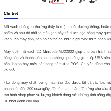
Chi tiết
Mã vạch chúng ta thường thấy là một chuỗi đường thẳng, hoặc ch
phẩm và sau đó những mã vạch này sẽ được đọc bằng máy quét 
vạch vào máy tính, nên nó có thể coi như là phương thức nhập liệ
Máy quét mã vạch 2D Minjcode MJ22900 giúp cho bạn tránh sai s
hàng hóa và thanh toán nhanh chóng qua cổng giao tiếp USB nên d
bàn, laptop hay máy bán hàng cảm ứng POS. Chuyên dùng cho các
và nhỏ.
- Là dòng máy chất lượng, hầu như đọc được tất cả các loại 
nhanh lên đến 200 scan/giây, độ bền cao nhằm đáp ứng cho các d
mô hình shop phục vụ lượng khách đông với những tính năng đầy
ưu nhất dành cho bạn.