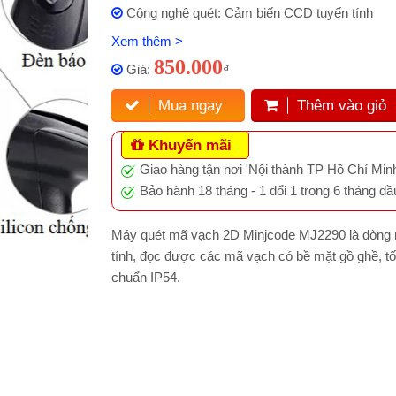
Công nghệ quét: Cảm biến CCD tuyến tính
Xem thêm >
850.000
Giá:
₫
Mua ngay
Thêm vào giỏ
Khuyến mãi
Giao hàng tận nơi 'Nội thành TP Hồ Chí Minh
Bảo hành 18 tháng - 1 đổi 1 trong 6 tháng đầ
Máy quét mã vạch 2D Minjcode MJ2290 là dòng 
tính, đọc được các mã vạch có bề mặt gồ ghề, t
chuẩn IP54.