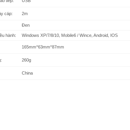
ao tiếp:
USB
ây cáp:
2m
Đen
iều hành:
Windows XP/7/8/10, Mobile6 / Wince, Android, IOS
165mm*63mm*87mm
:
260g
China