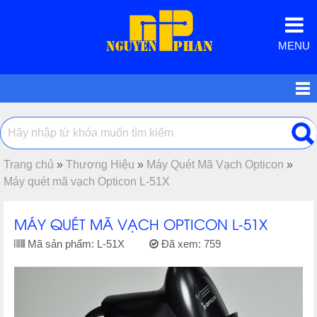
MENU
Trang chủ
»
Thương Hiệu
»
Máy Quét Mã Vạch Opticon
»
Máy quét mã vạch Opticon L-51X
MÁY QUÉT MÃ VẠCH OPTICON L-51X
Mã sản phẩm:
L-51X
Đã xem:
759