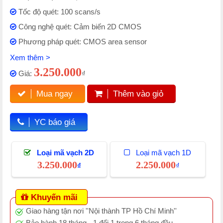
Tốc độ quét: 100 scans/s
Công nghệ quét: Cảm biến 2D CMOS
Phương pháp quét: CMOS area sensor
Xem thêm >
3.250.000
Giá:
₫
Mua ngay
Thêm vào giỏ
YC báo giá
Loại mã vạch 2D
Loại mã vạch 1D
3.250.000
2.250.000
₫
₫
Khuyến mãi
Giao hàng tận nơi ''Nội thành TP Hồ Chí Minh''
Bảo hành 18 tháng - 1 đổi 1 trong 6 tháng đầu