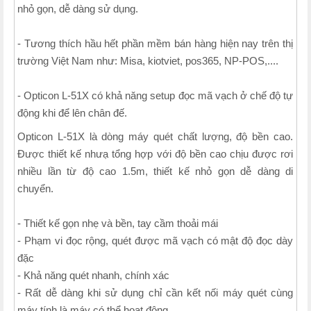
nhỏ gọn, dễ dàng sử dụng.
- Tương thích hầu hết phần mềm bán hàng hiện nay trên thị
trường Việt Nam như: Misa, kiotviet, pos365, NP-POS,....
- Opticon L-51X có khả năng setup đọc mã vạch ở chế độ tự
động khi để lên chân đế.
Opticon L-51X là dòng máy quét chất lượng, độ bền cao.
Được thiết kế nhưạ tổng hợp với độ bền cao chịu được rơi
nhiều lần từ độ cao 1.5m, thiết kế nhỏ gọn dễ dàng di
chuyển.
- Thiết kế gọn nhẹ và bền, tay cầm thoải mái
- Phạm vi đọc rộng, quét được mã vạch có mật độ đọc dày
đặc
- Khả năng quét nhanh, chính xác
- Rất dễ dàng khi sử dụng chỉ cần kết nối máy quét cùng
máy tính là máy có thể hoạt động.