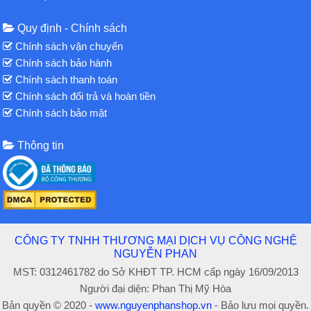
Quy định - Chính sách
Chính sách vận chuyển
Chính sách bảo hành
Chính sách thanh toán
Chính sách đổi trả và hoàn tiền
Chính sách bảo mật
Thông tin
CÔNG TY TNHH THƯƠNG MẠI DỊCH VỤ CÔNG NGHỆ
NGUYỄN PHAN
MST: 0312461782 do Sở KHĐT TP. HCM cấp ngày 16/09/2013
Người đại diện: Phan Thị Mỹ Hòa
Bản quyền © 2020 -
www.nguyenphanshop.vn
- Bảo lưu mọi quyền.