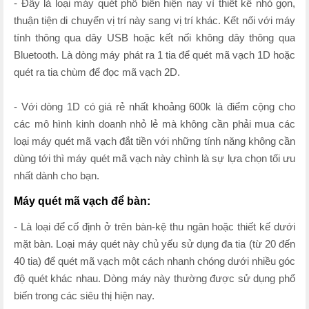
- Đây là loại máy quét phổ biến hiện nay vì thiết kế nhỏ gọn,
thuận tiện di chuyển vị trí này sang vị trí khác. Kết nối với máy
tính thông qua dây USB hoặc kết nối không dây thông qua
Bluetooth. Là dòng máy phát ra 1 tia để quét mã vạch 1D hoặc
quét ra tia chùm để đọc mã vạch 2D.
- Với dòng 1D có giá rẻ nhất khoảng 600k là điểm cộng cho
các mô hình kinh doanh nhỏ lẻ mà không cần phải mua các
loại máy quét mã vạch đắt tiền với những tính năng không cần
dùng tới thì máy quét mã vạch này chình là sự lựa chọn tối ưu
nhất dành cho bạn.
Máy quét mã vạch để bàn:
- Là loại để cố định ở trên bàn-kệ thu ngân hoặc thiết kế dưới
mặt bàn. Loại máy quét này chủ yếu sử dụng đa tia (từ 20 đến
40 tia) để quét mã vạch một cách nhanh chóng dưới nhiều góc
độ quét khác nhau. Dòng máy này thường được sử dụng phổ
biến trong các siêu thị hiện nay.