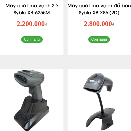
Máy quét mã vạch 2D
Máy quét mã vạch để bàn
Syble XB-6255M
Syble XB-X86 (2D)
2.200.000
2.800.000
₫
₫
Còn hàng
Còn hàng