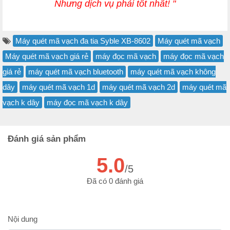
Nhưng dịch vụ phải tốt nhất! "
Máy quét mã vạch đa tia Syble XB-8602
Máy quét mã vạch
Máy quét mã vạch giá rẻ
máy đọc mã vạch
máy đọc mã vạch
giá rẻ
máy quét mã vạch bluetooth
máy quét mã vạch không
dây
máy quét mã vạch 1d
máy quét mã vạch 2d
máy quét mã
vạch k dây
máy đọc mã vạch k dây
Đánh giá sản phẩm
5.0
/5
Đã có 0 đánh giá
Nội dung