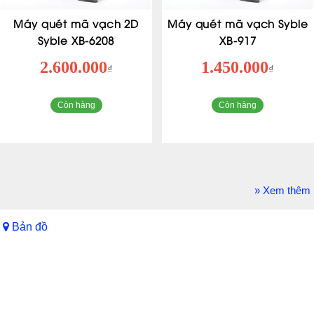
Máy quét mã vạch 2D
Máy quét mã vạch Syble
Syble XB-6208
XB-917
2.600.000
1.450.000
₫
₫
Còn hàng
Còn hàng
» Xem thêm
Bản đồ