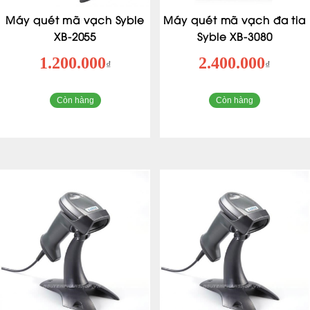
Máy quét mã vạch Syble
Máy quét mã vạch đa tia
XB-2055
Syble XB-3080
1.200.000
2.400.000
₫
₫
Còn hàng
Còn hàng