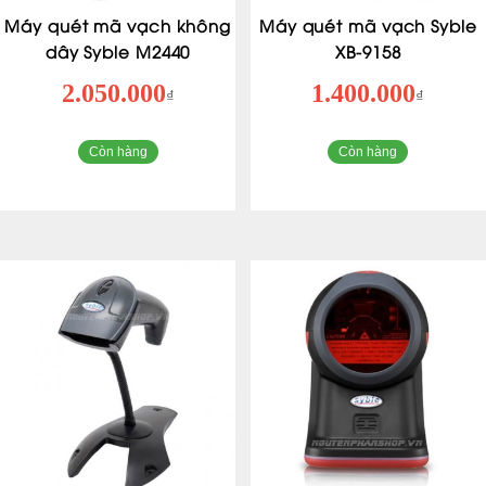
Máy quét mã vạch không
Máy quét mã vạch Syble
dây Syble M2440
XB-9158
2.050.000
1.400.000
₫
₫
Còn hàng
Còn hàng