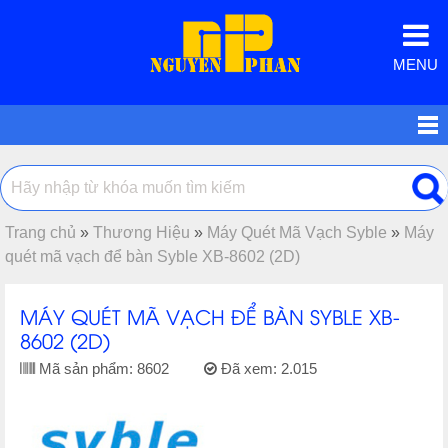
MENU
Trang chủ
»
Thương Hiệu
»
Máy Quét Mã Vạch Syble
»
Máy
quét mã vạch để bàn Syble XB-8602 (2D)
MÁY QUÉT MÃ VẠCH ĐỂ BÀN SYBLE XB-
8602 (2D)
Mã sản phẩm:
8602
Đã xem:
2.015