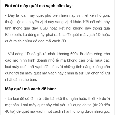
Đối với máy quét mã vạch cầm tay:
- Đây là loại máy quét phổ biến hiện nay vì thiết kế nhỏ gọn,
thuận tiện di chuyển vị trí này sang vị trí khác. Kết nối với máy
tính thông qua dây USB hoặc kết nối không dây thông qua
Bluetooth. Là dòng máy phát ra 1 tia để quét mã vạch 1D hoặc
quét ra tia chùm để đọc mã vạch 2D.
- Với dòng 1D có giá rẻ nhất khoảng 600k là điểm cộng cho
các mô hình kinh doanh nhỏ lẻ mà không cần phải mua các
loại máy quét mã vạch đắt tiền với những tính năng không cần
dùng tới thì máy quét mã vạch này chình là sự lựa chọn tối ưu
nhất dành cho bạn.
Máy quét mã vạch để bàn:
- Là loại để cố định ở trên bàn-kệ thu ngân hoặc thiết kế dưới
mặt bàn. Loại máy quét này chủ yếu sử dụng đa tia (từ 20 đến
40 tia) để quét mã vạch một cách nhanh chóng dưới nhiều góc