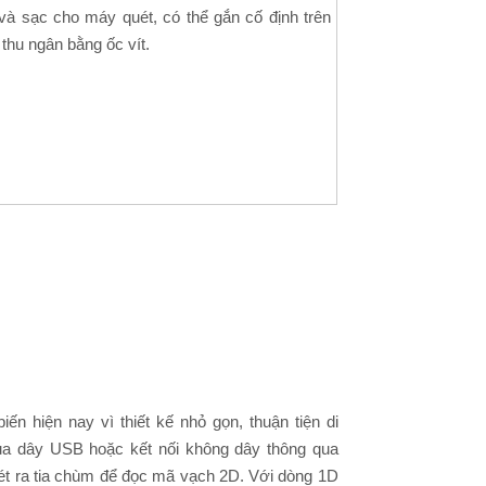
và sạc cho máy quét, có thể gắn cố định trên
 thu ngân bằng ốc vít.
n hiện nay vì thiết kế nhỏ gọn, thuận tiện di
 qua dây USB hoặc kết nối không dây thông qua
uét ra tia chùm để đọc mã vạch 2D. Với dòng 1D