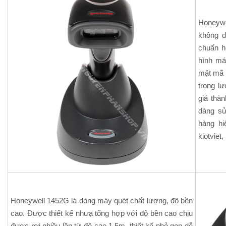
Honeyw
không d
chuẩn h
hình máy
mặt mã 
trọng l
giá thàn
dàng sử
hàng hi
kiotviet
Honeywell 1452G là dòng máy quét chất lượng, độ bền
cao. Được thiết kế nhưạ tổng hợp với độ bền cao chịu
được rơi nhiều lần từ độ cao 1.5m, thiết kế nhỏ gọn dễ