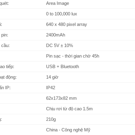
quét:
Area Image
0 to 100,000 lux
i:
640 x 480 pixel array
pin:
2400mAh
 cầu:
DC 5V ± 10%
Pin sạc - thời gian chờ 45h
ao tiếp:
USB + Bluetooth
oạt động:
14 giờ
n IP:
IP42
62x173x82 mm
Chịu rơi từ độ cao 1.5m
:
210g
China - Công nghệ Mỹ