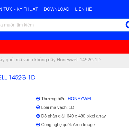
IN TỨC - KỸ THUẬT
DOWNLOAD
LIÊN HỆ
áy quét mã vạch không dây Honeywell 1452G 1D
L 1452G 1D
Thương hiệu:
HONEYWELL
Loại mã vạch: 1D
Độ phân giải: 640 x 480 pixel array
Công nghệ quét: Area Image