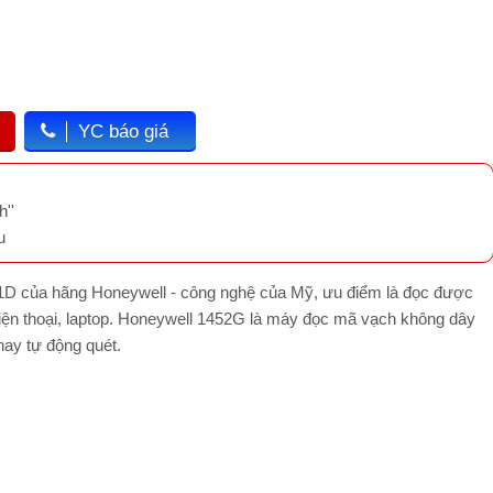
YC báo giá
''
u
D của hãng Honeywell - công nghệ của Mỹ, ưu điểm là đọc được
iện thoại, laptop. Honeywell 1452G là máy đọc mã vạch không dây
hay tự động quét.