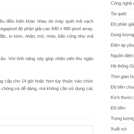
Công nghệ 
Tia quét:
ều điều kiện khác nhau do máy quét mã vạch
Độ phân giả
apixel độ phân giải cao 640 x 480 pixel array.
Dung lượng 
đặc, in kém, nhăn, mờ, méo, bẩn cũng như mã
Điện áp yêu
Nguồn điện:
n. Với tính năng này giúp nhân viên thu ngân
Hệ thống Gi
Thời gian h
cung cấp cho 14 giờ hoặc hơn tùy thuộc vào chức
Độ bền chuẩ
nh chóng và dễ dàng, mà không cần sử dụng các
Kích thước:
Độ bền:
Trọng lượng
Xuất xứ: