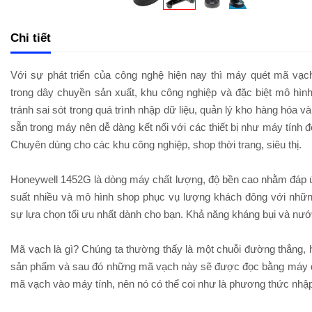
Chi tiết
Với sự phát triển của công nghệ hiện nay thì máy quét mã vạ
trong dây chuyền sản xuất, khu công nghiệp và đặc biệt mô hìn
tránh sai sót trong quá trình nhập dữ liệu, quản lý kho hàng hóa 
sẵn trong máy nên dễ dàng kết nối với các thiết bị như máy tín
Chuyên dùng cho các khu công nghiệp, shop thời trang, siêu thị.
Honeywell 1452G là dòng máy chất lượng, độ bền cao nhằm đáp ứ
suất nhiều và mô hình shop phục vụ lượng khách đông với nhữn
sự lựa chọn tối ưu nhất dành cho bạn. Khả năng kháng bụi và nư
Mã vạch là gì? Chúng ta thường thấy là một chuỗi đường thẳng, ho
sản phẩm và sau đó những mã vạch này sẽ được đọc bằng máy q
mã vạch vào máy tính, nên nó có thể coi như là phương thức nhập