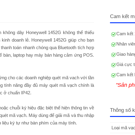
Cam kết m
ch không dây Honeywell 1452G không thể thiếu
Cam kết 
h kinh doanh lẻ. Honeywell 1452G giúp cho bạn
Nhân viên
và thanh toán nhanh chóng qua Bluetooth tích hợp
Giao hàng
h để bàn, laptop hay máy bán hàng cảm ứng POS.
Giá cực t
Cam kết 
ng cho các doanh nghiệp quét mã vach với tần
"Sản ph
g tính năng đầy đủ máy quét mã vạch chính là
ớc ở chuẩn IP42.
ặc chuỗi ký hiệu đặc biệt thể hiện thông tin về
Thông số k
uét mã vạch. Máy dùng để giải mã và thu nhập
 liệu ký tự như bàn phím của máy tính.
Loại mã vạc