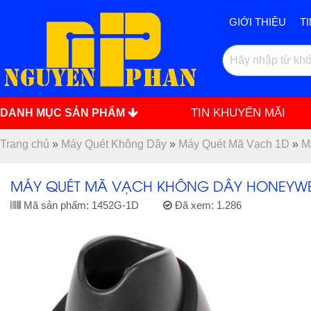
GIỚI THIỆU
T
TIN KHUYẾN MÃI
DANH MỤC SẢN PHẨM
Trang chủ
»
Máy Quét Không Dây
»
Máy Quét Mã Vạch 1D
»
M
MÁY QUÉT MÃ VẠCH KHÔNG DÂY HONEYWEL
Mã sản phẩm:
1452G-1D
Đã xem:
1.286