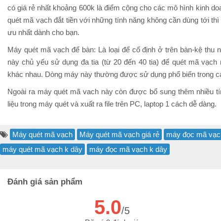
có giá rẻ nhất khoảng 600k là điểm cộng cho các mô hình kinh d
quét mã vạch đắt tiền với những tính năng không cần dùng tới th
ưu nhất dành cho bạn.
Máy quét mã vạch để bàn: Là loại để cố định ở trên bàn-kệ thu 
này chủ yếu sử dụng đa tia (từ 20 đến 40 tia) để quét mã vạch
khác nhau. Dòng máy này thường được sử dụng phổ biến trong các
Ngoài ra máy quét mã vach này còn được bổ sung thêm nhiều tính
liệu trong máy quét và xuất ra file trên PC, laptop 1 cách dễ dàng.
Máy quét mã vạch
Máy quét mã vạch giá rẻ
máy đọc mã vạc
máy quét mã vạch k dây
máy đọc mã vạch k dây
Đánh giá sản phẩm
5.0
/5