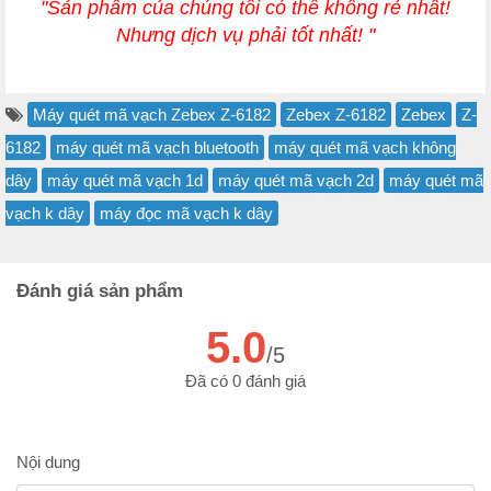
"Sản phẩm của chúng tôi có thể không rẻ nhất!
Nhưng dịch vụ phải tốt nhất! "
Máy quét mã vạch Zebex Z-6182
Zebex Z-6182
Zebex
Z-
6182
máy quét mã vạch bluetooth
máy quét mã vạch không
dây
máy quét mã vạch 1d
máy quét mã vạch 2d
máy quét mã
vạch k dây
máy đọc mã vạch k dây
Đánh giá sản phẩm
5.0
/5
Đã có 0 đánh giá
Nội dung