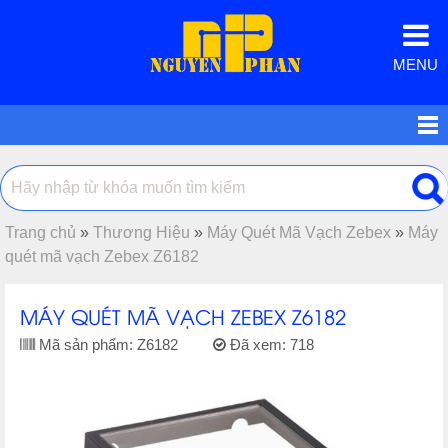
MENU
Trang chủ
»
Thương Hiệu
»
Máy Quét Mã Vạch Zebex
»
Máy
quét mã vạch Zebex Z6182
MÁY QUÉT MÃ VẠCH ZEBEX Z6182
Mã sản phẩm:
Z6182
Đã xem:
718