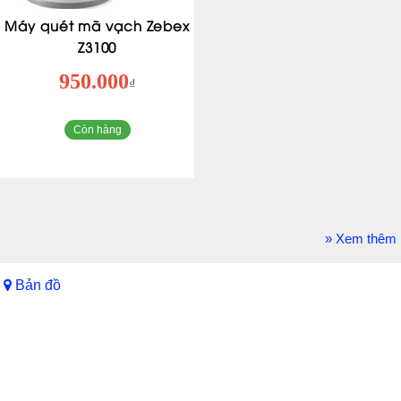
Máy quét mã vạch Zebex
Z3100
950.000
₫
Còn hàng
» Xem thêm
Bản đồ