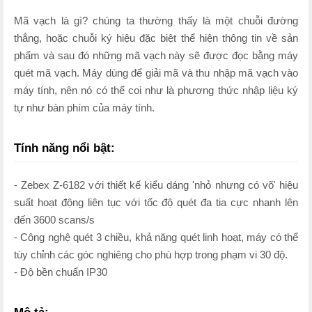
Mã vạch là gì? chúng ta thường thấy là một chuỗi đường
thẳng, hoặc chuỗi ký hiệu đặc biệt thể hiện thông tin về sản
phẩm và sau đó những mã vạch này sẽ được đọc bằng máy
quét mã vạch. Máy dùng để giải mã và thu nhập mã vạch vào
máy tính, nên nó có thể coi như là phương thức nhập liệu ký
tự như bàn phím của máy tính.
Tính năng nổi bật:
- Zebex Z-6182 với thiết kế kiểu dáng 'nhỏ nhưng có võ' hiệu
suất hoạt động liên tục với tốc độ quét đa tia cực nhanh lên
đến 3600 scans/s
- Công nghệ quét 3 chiều, khả năng quét linh hoạt, máy có thể
tùy chỉnh các góc nghiêng cho phù hợp trong phạm vi 30 độ.
- Độ bền chuẩn IP30