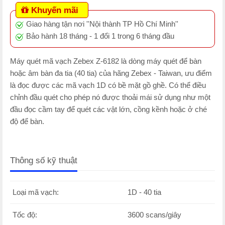
Khuyến mãi
Giao hàng tận nơi ''Nội thành TP Hồ Chí Minh''
Bảo hành 18 tháng - 1 đổi 1 trong 6 tháng đầu
Máy quét mã vạch Zebex Z-6182 là dòng máy quét để bàn
hoặc âm bàn đa tia (40 tia) của hãng Zebex - Taiwan, ưu điểm
là đọc được các mã vạch 1D có bề mặt gồ ghề. Có thể điều
chỉnh đầu quét cho phép nó được thoải mái sử dụng như một
đầu đọc cầm tay để quét các vật lớn, cồng kềnh hoặc ở ché
độ để bàn.
Thông số kỹ thuật
Loại mã vạch:
1D - 40 tia
Tốc độ:
3600 scans/giây