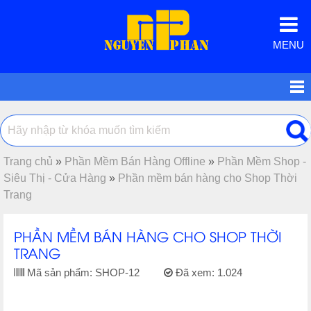
MENU
Trang chủ
»
Phần Mềm Bán Hàng Offline
»
Phần Mềm Shop -
Siêu Thị - Cửa Hàng
»
Phần mềm bán hàng cho Shop Thời
Trang
PHẦN MỀM BÁN HÀNG CHO SHOP THỜI
TRANG
Mã sản phẩm:
SHOP-12
Đã xem:
1.024