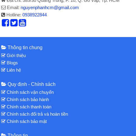
Địa chỉ: 389/30 Quang Trung, P. 10, Q. Gò Vấp, Tp. HCM
Email:
nguyenphanhcm@gmail.com
Hotline:
0938922844
Thông tin chung
Giới thiệu
Blogs
Liên hệ
Quy định - Chính sách
Chính sách vận chuyển
Chính sách bảo hành
Chính sách thanh toán
Chính sách đổi trả và hoàn tiền
Chính sách bảo mật
Thông tin