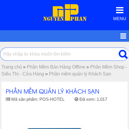
MENU
Trang chủ
»
Phần Mềm Bán Hàng Offline
»
Phần Mềm Shop -
Siêu Thị - Cửa Hàng
»
Phần mềm quản lý Khách Sạn
PHẦN MỀM QUẢN LÝ KHÁCH SẠN
Mã sản phẩm:
POS-HOTEL
Đã xem:
1.017