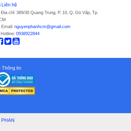
Liên hệ
Địa chỉ: 389/30 Quang Trung, P. 10, Q. Gò Vấp, Tp.
CM
Email:
nguyenphanhcm@gmail.com
Hotline:
0938922844
Thông tin
 PHAN