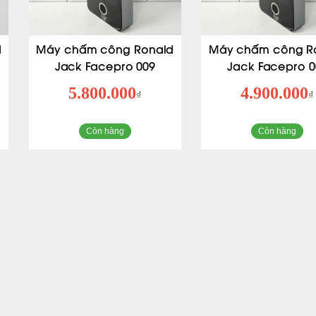
d
Máy chấm công Ronald
Máy chấm công R
Jack Facepro 009
Jack Facepro 0
5.800.000
4.900.000
₫
₫
Còn hàng
Còn hàng