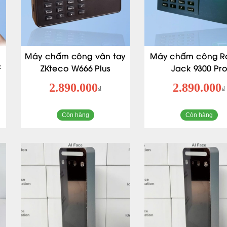
Máy chấm công vân tay
Máy chấm công R
F
ZKteco W666 Plus
Jack 9300 Pr
2.890.000
2.890.000
₫
₫
Còn hàng
Còn hàng