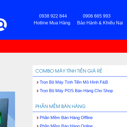
0938 922 844 0906 665 993
Hotline Mua Hàng Bảo Hành & Khiếu Nại
COMBO MÁY TÍNH TIỀN GIÁ RẺ
Trọn Bộ Máy Tính Tiền Mô Hình F&B
Trọn Bộ Máy POS Bán Hàng Cho Shop
PHẦN MỀM BÁN HÀNG
Phần Mềm Bán Hàng Offline
Phần Mềm Bán Hàng Online