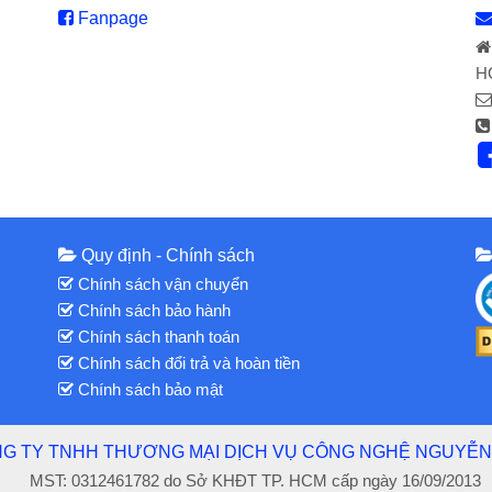
Fanpage
H
Quy định - Chính sách
Chính sách vận chuyển
Chính sách bảo hành
Chính sách thanh toán
Chính sách đổi trả và hoàn tiền
Chính sách bảo mật
G TY TNHH THƯƠNG MẠI DỊCH VỤ CÔNG NGHỆ NGUYỄN
MST: 0312461782 do Sở KHĐT TP. HCM cấp ngày 16/09/2013