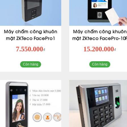
Máy chấm công khuôn
Máy chấm công khuôn
mặt ZKTeco FacePro1
mặt ZKteco FacePro-10
7.550.000
15.200.000
₫
₫
Còn hàng
Còn hàng