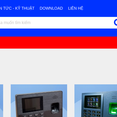
IN TỨC - KỸ THUẬT
DOWNLOAD
LIÊN HỆ