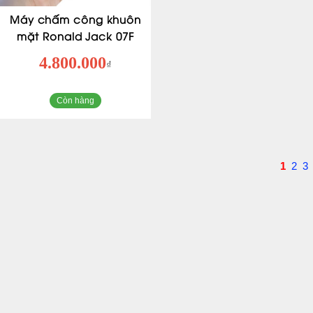
Máy chấm công khuôn
mặt Ronald Jack 07F
4.800.000
₫
Còn hàng
1
2
3