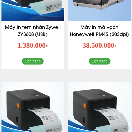
Máy in tem nhãn Zywell
Máy in mã vạch
ZY3608 (USB)
Honeywell PM45 (203dpi)
1.380.000
38.500.000
₫
₫
Còn hàng
Còn hàng