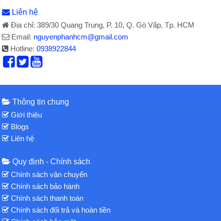
Liên hệ
Địa chỉ: 389/30 Quang Trung, P. 10, Q. Gò Vấp, Tp. HCM
Email:
nguyenphanhcm@gmail.com
Hotline:
0938922844
Thông tin chung
Giới thiệu
Blogs
Liên hệ
Quy định - Chính sách
Chính sách vận chuyển
Chính sách bảo hành
Chính sách thanh toán
Chính sách đổi trả và hoàn tiền