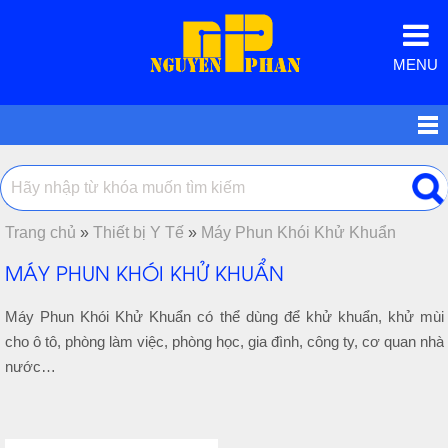
MENU
Trang chủ
»
Thiết bị Y Tế
»
Máy Phun Khói Khử Khuẩn
MÁY PHUN KHÓI KHỬ KHUẨN
Máy Phun Khói Khử Khuẩn có thể dùng để khử khuẩn, khử mùi
cho ô tô, phòng làm việc, phòng học, gia đình, công ty, cơ quan nhà
nước…