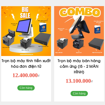
Trọn bộ máy tính tiền xuất
Trọn bộ máy bán hàng
hóa đơn điện tử
cảm ứng (i5 - 2 MÀN
HÌNH)
12.400.000
₫
13.100.000
₫
Còn hàng
Còn hàng