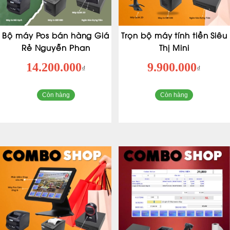
Bộ máy Pos bán hàng Giá
Trọn bộ máy tính tiền Siêu
Rẻ Nguyễn Phan
Thị Mini
14.200.000
9.900.000
₫
₫
Còn hàng
Còn hàng