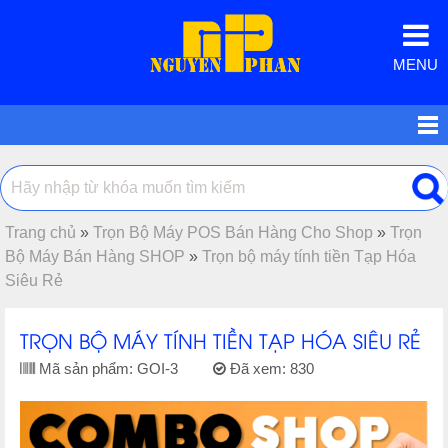
MENU
Trang chủ
»
Trọn Bộ Máy POS Bán Hàng Cho Shop
»
Trọn
Bộ Máy Bán Hàng SHOP
»
Trọn bộ máy tính tiền Tạp Hóa
Siêu Rẻ
TRỌN BỘ MÁY TÍNH TIỀN TẠP HÓA SIÊU RẺ
Mã sản phẩm:
GOI-3
Đã xem:
830