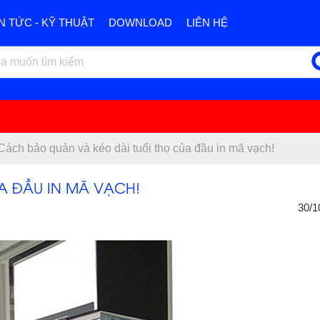
IN TỨC - KỸ THUẬT
DOWNLOAD
LIÊN HỆ
Cách bảo quản và kéo dài tuổi thọ của đầu in mã vạch!
A ĐẦU IN MÃ VẠCH!
30/1