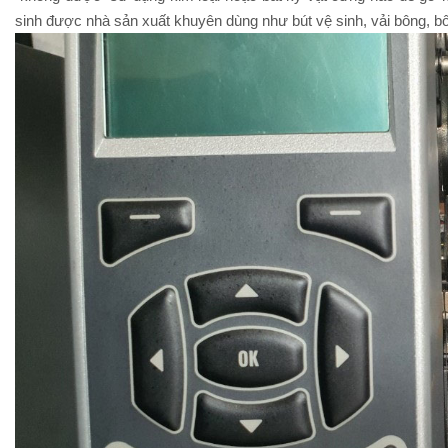
sinh được nhà sản xuất khuyên dùng như bút vệ sinh, vải bông, b