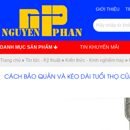
GIỚI THIỆU
T
TIN KHUYẾN MÃI
DANH MỤC SẢN PHẨM
Trang chủ
»
Tin tức - Kỹ thuật
»
Kiến thức - Kinh nghiệm hay
»
CÁCH BẢO QUẢN VÀ KÉO DÀI TUỔI THỌ CỦ