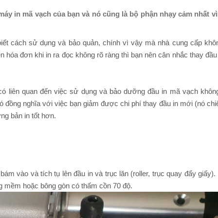
máy in mã vạch của bạn và nó cũng là bộ phận nhạy cảm nhất vì
biết cách sử dụng và bảo quản, chính vì vậy mà nhà cung cấp khô
n hóa đơn khi in ra đọc không rõ ràng thì bạn nên cân nhắc thay đầu
ó liên quan đến việc sử dụng và bảo dưỡng đầu in mã vạch khôn
 nó đồng nghĩa với việc bạn giảm được chi phí thay đầu in mới (nó ch
ng bản in tốt hơn.
ám vào và tích tụ lên đầu in và trục lăn (roller, trục quay đẩy giấy).
ông mềm hoặc bông gòn có thấm cồn 70 độ.