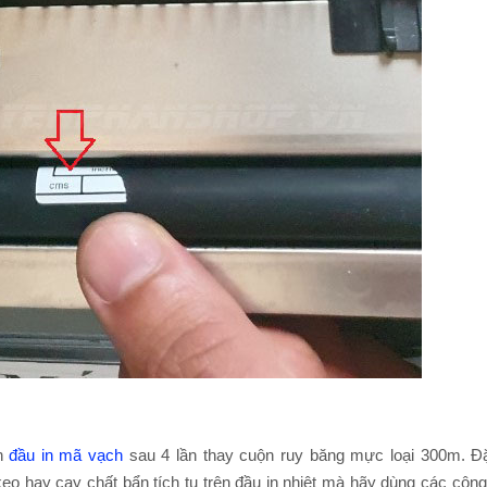
ch
đầu in mã vạch
sau 4 lần thay cuộn ruy băng mực loại 300m. Đặ
eo hay cạy chất bẩn tích tụ trên đầu in nhiệt mà hãy dùng các công