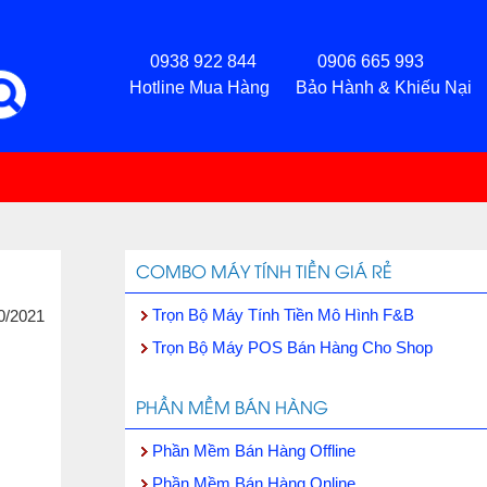
0938 922 844 0906 665 993
Hotline Mua Hàng Bảo Hành & Khiếu Nại
COMBO MÁY TÍNH TIỀN GIÁ RẺ
Trọn Bộ Máy Tính Tiền Mô Hình F&B
0/2021
Trọn Bộ Máy POS Bán Hàng Cho Shop
PHẦN MỀM BÁN HÀNG
Phần Mềm Bán Hàng Offline
Phần Mềm Bán Hàng Online