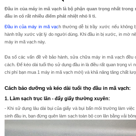
Đầu in của máy in mã vạch là bộ phận quan trọng nhất trong 
đầu in có rất nhiều điểm phát nhiệt nhỏ li ti.
Đầu in của máy in mã vạc
h thường dễ bị trầy xước nếu không 
hành trầy xước vật lý do người dùng. Khi đầu in bị xước, in mờ nê
máy in mã vạch này.
Đa số các vấn đề về bảo hành, sửa chữa máy in mã vạch đều c
cách. Để kéo dài tuổi thọ sử dụng đầu in là điều rất quan trọng vì
chi phí bạn mua 1 máy in mã vạch mới) và khả năng tăng chất lượ
Cách bảo dưỡng và kéo dài tuổi thọ đầu in mã vạch:
1. Làm sạch trục lăn - đẩy giấy thường xuyên:
- Khi sử dụng lâu dài bụi của giấy và bụi bẩn môi trường làm việc b
sinh đầu in, bạn đừng quên làm sạch toàn bộ con lăn bằng vải b