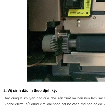
2. Vệ sinh đầu in theo định kỳ:
Đây cũng là khuyến cáo của nhà sản xuất và bạn nên làm sạ
"không được" sử dụng kim loại hoặc bất kỳ vật cứng nào để gỡ k