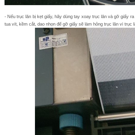
- Nếu trục lăn bị kẹt giấy, hãy dùng tay xoay trục lăn và gỡ giấy
tua vít, kềm cắt, dao nhọn để gỡ giấy sẽ làm hỏng trục lăn vì trục