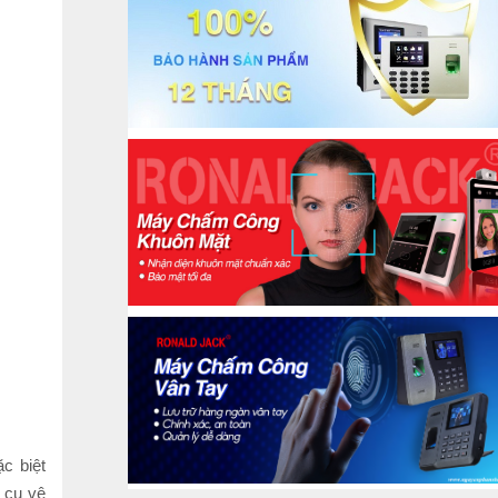
c biệt
 cụ vệ