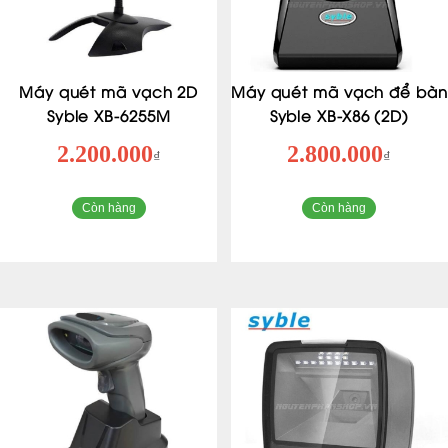
Máy quét mã vạch 2D
Máy quét mã vạch để bàn
Syble XB-6255M
Syble XB-X86 (2D)
2.200.000
2.800.000
₫
₫
Còn hàng
Còn hàng