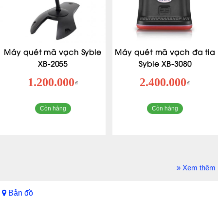
Máy quét mã vạch Syble
Máy quét mã vạch đa tia
XB-2055
Syble XB-3080
1.200.000
2.400.000
₫
₫
Còn hàng
Còn hàng
» Xem thêm
Bản đồ