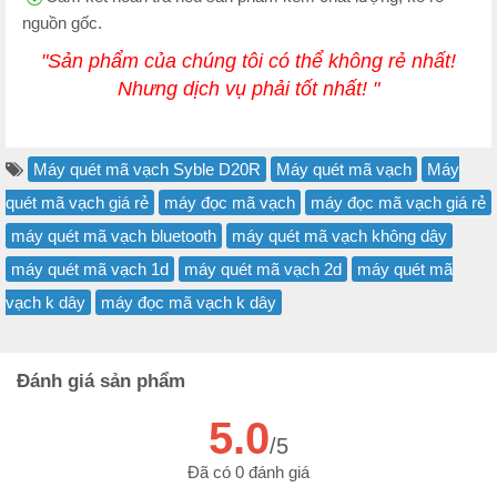
nguồn gốc.
"Sản phẩm của chúng tôi có thể không rẻ nhất!
Nhưng dịch vụ phải tốt nhất! "
Máy quét mã vạch Syble D20R
Máy quét mã vạch
Máy
quét mã vạch giá rẻ
máy đọc mã vạch
máy đọc mã vạch giá rẻ
máy quét mã vạch bluetooth
máy quét mã vạch không dây
máy quét mã vạch 1d
máy quét mã vạch 2d
máy quét mã
vạch k dây
máy đọc mã vạch k dây
Đánh giá sản phẩm
5.0
/5
Đã có 0 đánh giá