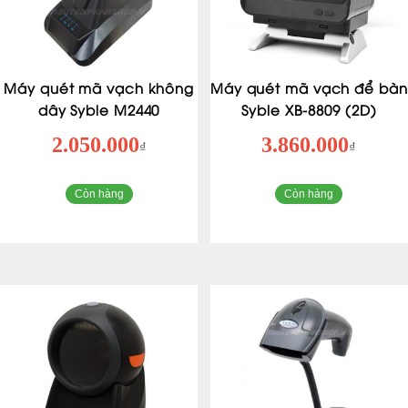
Máy quét mã vạch không
Máy quét mã vạch để bàn
dây Syble M2440
Syble XB-8809 (2D)
2.050.000
3.860.000
₫
₫
Còn hàng
Còn hàng