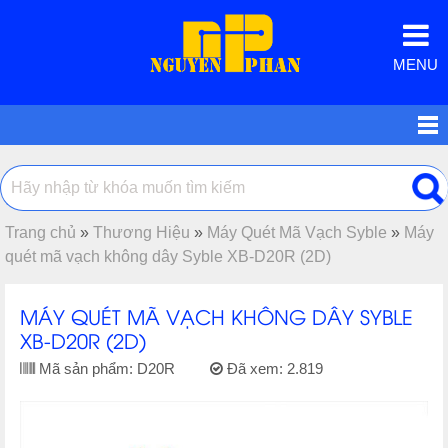
MENU
Trang chủ
»
Thương Hiệu
»
Máy Quét Mã Vạch Syble
»
Máy
quét mã vạch không dây Syble XB-D20R (2D)
MÁY QUÉT MÃ VẠCH KHÔNG DÂY SYBLE
XB-D20R (2D)
Mã sản phẩm:
D20R
Đã xem:
2.819