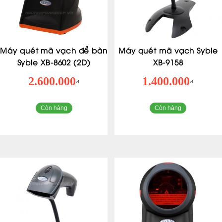
Máy quét mã vạch để bàn
Máy quét mã vạch Syble
Syble XB-8602 (2D)
XB-9158
2.600.000
1.400.000
₫
₫
Còn hàng
Còn hàng