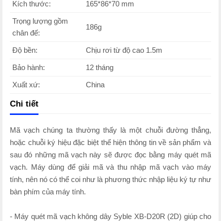
Kích thước:
165*86*70 mm
Trọng lượng gồm
186g
chân đế:
Độ bền:
Chịu rơi từ độ cao 1.5m
Bảo hành:
12 tháng
Xuất xứ:
China
Chi tiết
Mã vạch chúng ta thường thấy là một chuỗi đường thẳng,
hoặc chuỗi ký hiệu đặc biệt thể hiện thông tin về sản phẩm và
sau đó những mã vạch này sẽ được đọc bằng máy quét mã
vạch. Máy dùng để giải mã và thu nhập mã vạch vào máy
tính, nên nó có thể coi như là phương thức nhập liệu ký tự như
bàn phím của máy tính.
- Máy quét mã vạch không dây Syble XB-D20R (2D) giúp cho