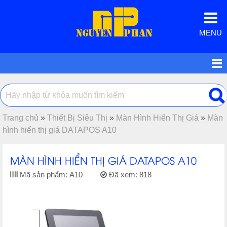
MENU
Trang chủ
»
Thiết Bị Siêu Thị
»
Màn Hình Hiển Thị Giá
»
Màn
hình hiển thị giá DATAPOS A10
MÀN HÌNH HIỂN THỊ GIÁ DATAPOS A10
Mã sản phẩm:
A10
Đã xem:
818