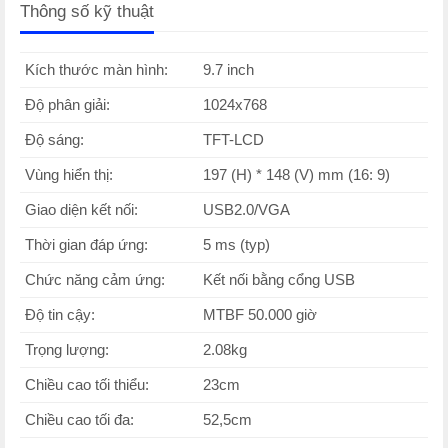
Thông số kỹ thuật
Kích thước màn hình:
9.7 inch
Độ phân giải:
1024x768
Độ sáng:
TFT-LCD
Vùng hiển thị:
197 (H) * 148 (V) mm (16: 9)
Giao diện kết nối:
USB2.0/VGA
Thời gian đáp ứng:
5 ms (typ)
Chức năng cảm ứng:
Kết nối bằng cổng USB
Độ tin cậy:
MTBF 50.000 giờ
Trọng lượng:
2.08kg
Chiều cao tối thiểu:
23cm
Chiều cao tối đa:
52,5cm