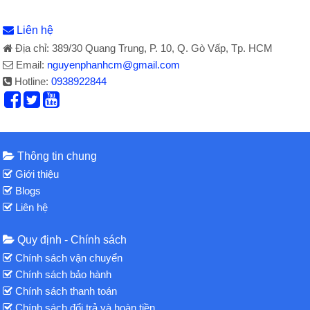
Liên hệ
Địa chỉ: 389/30 Quang Trung, P. 10, Q. Gò Vấp, Tp. HCM
Email:
nguyenphanhcm@gmail.com
Hotline:
0938922844
Thông tin chung
Giới thiệu
Blogs
Liên hệ
Quy định - Chính sách
Chính sách vận chuyển
Chính sách bảo hành
Chính sách thanh toán
Chính sách đổi trả và hoàn tiền