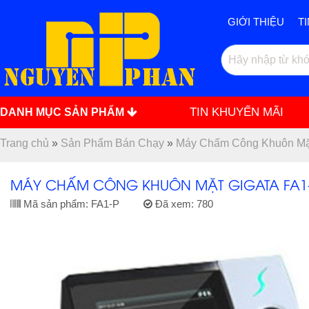
GIỚI THIỆU
T
TIN KHUYẾN MÃI
DANH MỤC SẢN PHẨM
Trang chủ
»
Sản Phẩm Bán Chạy
»
Máy Chấm Công Khuôn Mặ
MÁY CHẤM CÔNG KHUÔN MẶT GIGATA FA1
Mã sản phẩm:
FA1-P
Đã xem:
780