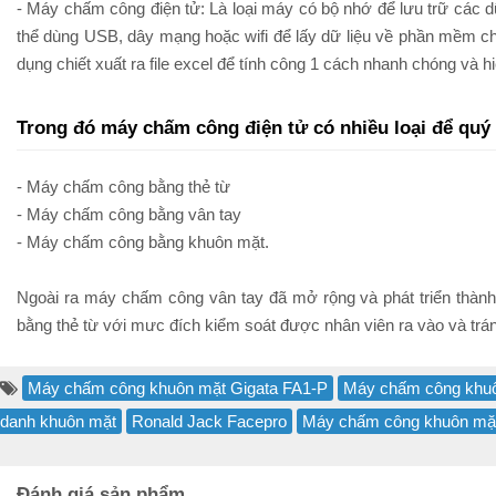
- Máy chấm công điện tử: Là loại máy có bộ nhớ để lưu trữ các 
thể dùng USB, dây mạng hoặc wifi để lấy dữ liệu về phần mềm c
dụng chiết xuất ra file excel để tính công 1 cách nhanh chóng và h
Trong đó máy chấm công điện tử có nhiều loại để quý
- Máy chấm công bằng thẻ từ
- Máy chấm công bằng vân tay
- Máy chấm công bằng khuôn mặt.
Ngoài ra máy chấm công vân tay đã mở rộng và phát triển thành
bằng thẻ từ với mưc đích kiểm soát được nhân viên ra vào và tr
Máy chấm công khuôn mặt Gigata FA1-P
Máy chấm công khu
danh khuôn mặt
Ronald Jack Facepro
Máy chấm công khuôn mặt
Đánh giá sản phẩm