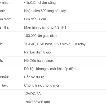
ý nhanh:
<1s/1lần chấm công
ới:
Nhận diện 600 lòng bàn tay
n diện:
Lên đến 80cm
n thị:
Màn hình cảm ứng 4.3 TFT
100.000 lần giao dịch
i:
TCP/IP, USB host, USB slave, 1 × relay
Pin lưu điện 8 giờ
h:
Hệ điều hành Linux
Dữ liệu không bị mất khi cúp điện
 khẩu:
Bảo vệ dữ liệu
 tay:
Chống trầy, chống mòn
12VDC/2A
194x165x86 mm