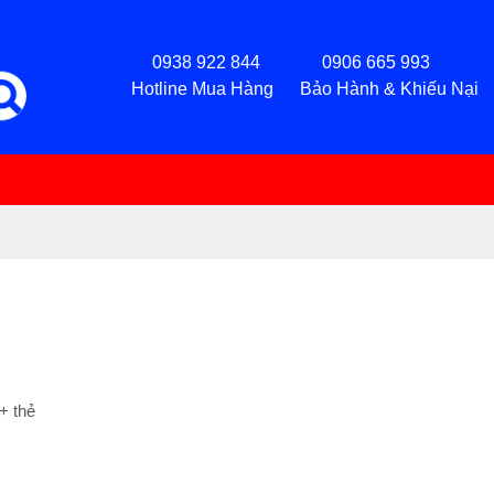
0938 922 844 0906 665 993
Hotline Mua Hàng Bảo Hành & Khiếu Nại
+ thẻ