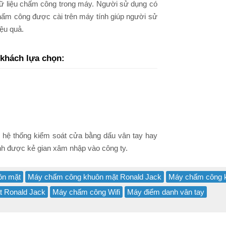
dữ liệu chấm công trong máy. Người sử dụng có
hấm công được cài trên máy tính giúp người sử
iệu quả.
 khách lựa chọn:
 hệ thống kiểm soát cửa bằng dấu vân tay hay
ánh được kẻ gian xâm nhập vào công ty.
ôn mặt
Máy chấm công khuôn mặt Ronald Jack
Máy chấm công 
 Ronald Jack
Máy chấm công Wifi
Máy điểm danh vân tay