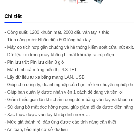
Chi tiết
- Công suất: 1200 khuôn mặt, 2000 dấu vân tay + thẻ;
- Tính năng mới: Nhận diện 600 lòng bàn tay
- Máy có tích hợp gắn chuông và hệ thống kiểm soát cửa, nút exit.
- Dữ liệu lưu trong máy không bị mất khi xãy ra cúp điện
- Pin lưu trữ: Pin lưu điện 8 giờ
- Màn hình cảm ứng hiển thị: 4.3 TFT
- Lấy dữ liệu từ xa bằng mạng LAN, USB
- Giúp cho công ty, doanh nghiệp của bạn trở lên chuyên nghiệp h
- Giúp bạn quản lý được nhân viên 1 cách dễ dàng và tiện lợi
- Giảm thiểu gian lận khi chấm công dùm bằng vân tay và khuôn 
- Sử dụng bộ mắt đọc hồng ngoại giúp giảm tối đa được điện năng 
- Xác thực được vân tay khi bị dính nước…
- Mức giá thành rẻ, đáp ứng được các tính năng cần thiết
- An toàn, bảo mật cơ sở dữ liệu