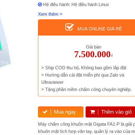
Hệ điều hành: Hệ điều hành Linux
Xem thêm >
MUA ONLINE GIÁ RẺ
Giá bán
7.500.000
₫
> Ship COD thu hộ, Không bao gồm lắp đặt
> Hướng dẫn cài đặt miễn phí qua Zalo và
Ultraviewer
> Tặng phần mềm chấm công chuyên nghiệp.
Mua ngay
Thêm vào giỏ
Máy chấm công khuôn mặt Gigata FA1-P là giải 
khuôn mặt tích hợp vân tay, quản lý ra vào của n