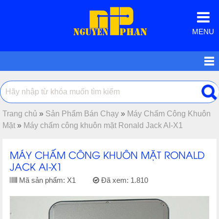
MENU
Trang chủ
»
Sản Phẩm Bán Chạy
»
Máy Chấm Công Khuôn
Mặt
»
Máy chấm công khuôn mặt Ronald Jack AI-X1
MÁY CHẤM CÔNG KHUÔN MẶT RONALD
JACK AI-X1
Mã sản phẩm:
X1
Đã xem:
1.810