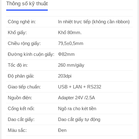
Thông số kỹ thuật
Công nghệ in:
In nhiệt trực tiếp (không cần ribbon)
Khổ giấy:
Khổ 80mm.
Chiều rộng giấy:
79,5±0,5mm
Đường kính cuộn giấy:
Φ82mm
Tốc độ in:
260 mm/giây
Độ phân giải:
203dpi
Giao tiếp chuẩn:
USB + LAN + RS232
Nguồn điện:
Adapter 24V /2.5A
Cổng kết nối:
Ngõ ra cho két tiền
Dao cắt giấy:
Dao cắt giấy tự động
Màu sắc:
Đen