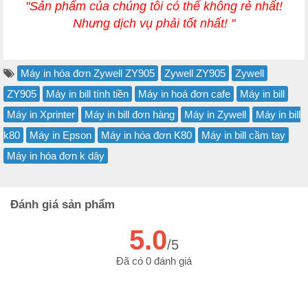
"Sản phẩm của chúng tôi có thể không rẻ nhất!
Nhưng dịch vụ phải tốt nhất! "
Máy in hóa đơn Zywell ZY905
Zywell ZY905
Zywell
ZY905
Máy in bill tính tiền
Máy in hoá đơn cafe
Máy in bill
Máy in Xprinter
Máy in bill đơn hàng
Máy in Zywell
Máy in bill
k80
Máy in Epson
Máy in hóa đơn K80
Máy in bill cầm tay
Máy in hóa đơn k dây
Đánh giá sản phẩm
5.0
/5
Đã có 0 đánh giá