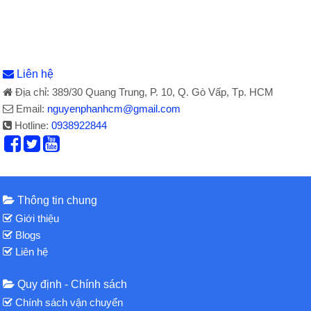
Liên hệ
Địa chỉ: 389/30 Quang Trung, P. 10, Q. Gò Vấp, Tp. HCM
Email:
nguyenphanhcm@gmail.com
Hotline:
0938922844
Thông tin chung
Giới thiệu
Blogs
Liên hệ
Quy định - Chính sách
Chính sách vận chuyển