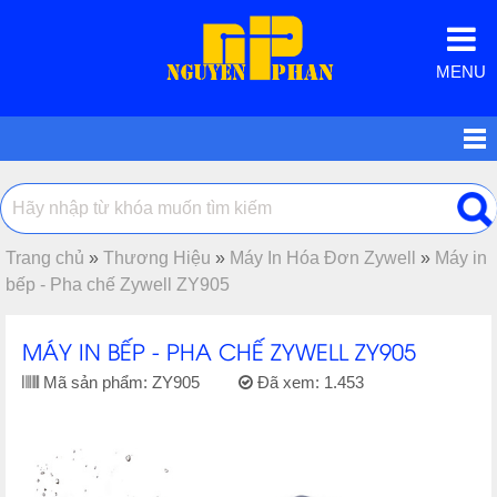
MENU
Trang chủ
»
Thương Hiệu
»
Máy In Hóa Đơn Zywell
»
Máy in
bếp - Pha chế Zywell ZY905
MÁY IN BẾP - PHA CHẾ ZYWELL ZY905
Mã sản phẩm:
ZY905
Đã xem:
1.453