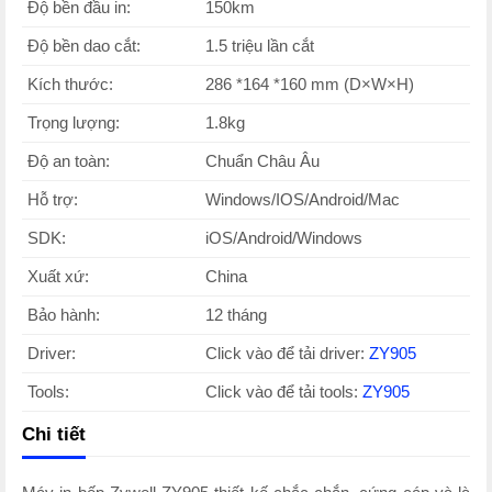
Độ bền đầu in:
150km
Độ bền dao cắt:
1.5 triệu lần cắt
Kích thước:
286 *164 *160 mm (D×W×H)
Trọng lượng:
1.8kg
Độ an toàn:
Chuẩn Châu Âu
Hỗ trợ:
Windows/IOS/Android/Mac
SDK:
iOS/Android/Windows
Xuất xứ:
China
Bảo hành:
12 tháng
Driver:
Click vào để tải driver:
ZY905
Tools:
Click vào để tải tools:
ZY905
Chi tiết