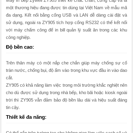
Máy in bếp Zywell ZY905 thiết kế chắc chắn, cứng cáp và là
một thương hiệu đang được tin dùng tại Việt Nam về mẫu mã
đa dạng. Kết nối bằng cổng USB và LAN dễ dàng cài đặt và
sử dụng, ngoài ra ZY905 tích hợp cổng RS232 có thể kết nối
với máy chấm công để in bill quản lý suất ăn trong các khu
công nghiệp.
Độ bền cao:
Trên thân máy có một nắp che chắn giúp máy chống sự cố
tràn nước, chống bụi, độ ẩm vào trong khu vực đầu in vào dao
cắt.
ZY905 có khả năng làm việc trong môi trường khắc nghiệt nên
cho dù được sử dụng trong nhà bếp, kho bãi hoặc kiosk ngoài
trời thì ZY905 vẫn đảm bảo độ bền lâu dài và hiệu suất đáng
tin cậy.
Thiết kế đa năng:
Có thể gắn trên tường tạo cho không gian làm việc sạch sẽ và