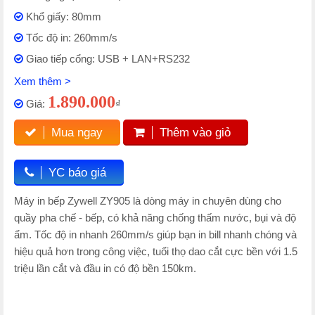
Khổ giấy: 80mm
Tốc độ in: 260mm/s
Giao tiếp cổng: USB + LAN+RS232
Xem thêm >
1.890.000
Giá:
₫
Mua ngay
Thêm vào giỏ
YC báo giá
Máy in bếp Zywell ZY905 là dòng máy in chuyên dùng cho
quầy pha chế - bếp, có khả năng chống thấm nước, bụi và độ
ẩm. Tốc độ in nhanh 260mm/s giúp bạn in bill nhanh chóng và
hiệu quả hơn trong công việc, tuổi thọ dao cắt cực bền với 1.5
triệu lần cắt và đầu in có độ bền 150km.