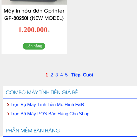
Máy in hóa đơn Gprinter
GP-80250I (NEW MODEL)
1.200.000
₫
Còn hàng
1
2
3
4
5
Tiếp
Cuối
COMBO MÁY TÍNH TIỀN GIÁ RẺ
Trọn Bộ Máy Tính Tiền Mô Hình F&B
Trọn Bộ Máy POS Bán Hàng Cho Shop
PHẦN MỀM BÁN HÀNG