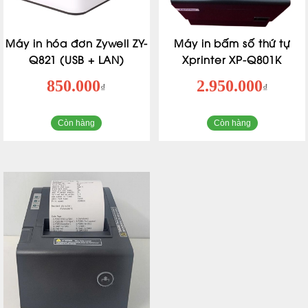
Máy in hóa đơn Zywell ZY-
Máy in bấm số thứ tự
Q821 (USB + LAN)
Xprinter XP-Q801K
850.000
2.950.000
₫
₫
Còn hàng
Còn hàng