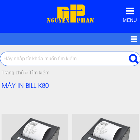
MENU
Trang chủ
»
Tìm kiếm
MÁY IN BILL K80