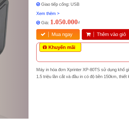
Giao tiếp cổng: USB
Xem thêm >
1.050.000
Giá:
₫
Mua ngay
Thêm vào giỏ
Khuyến mãi
Máy in hóa đơn Xprinter XP-80TS sử dụng khổ giấ
1.5 triệu lần cắt và đầu in có độ bền 150km, thi