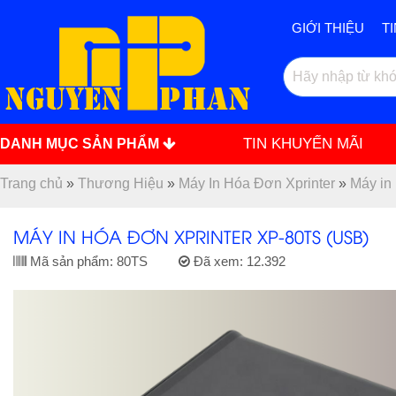
GIỚI THIỆU
T
TIN KHUYẾN MÃI
DANH MỤC SẢN PHẨM
Trang chủ
»
Thương Hiệu
»
Máy In Hóa Đơn Xprinter
»
Máy in
MÁY IN HÓA ĐƠN XPRINTER XP-80TS (USB)
Mã sản phẩm:
80TS
Đã xem:
12.392