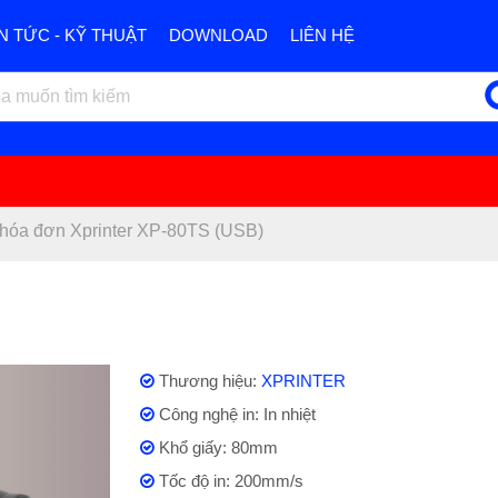
IN TỨC - KỸ THUẬT
DOWNLOAD
LIÊN HỆ
 hóa đơn Xprinter XP-80TS (USB)
Thương hiệu:
XPRINTER
Công nghệ in: In nhiệt
Khổ giấy: 80mm
Tốc độ in: 200mm/s