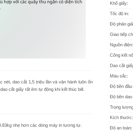
Khổ giấy:
Tốc độ in:
Độ phân giả
Giao tiếp c
Nguồn điện:
Cổng kết nố
Dao cắt giấ
Màu sắc:
 nét, dao cắt 1,5 triệu lần và vận hành luôn ổn
Độ bền đầu 
dao cắt giấy rất êm tự động khi kết thúc bill.
Độ bền dao 
Trọng lượng
Kích thước:
 0.83kg nhẹ hơn các dòng máy in tương tự.
Độ an toàn: