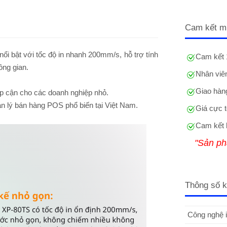
Cam kết m
i bật với tốc độ in nhanh 200mm/s, hỗ trợ tính
Cam kết 
ông gian.
Nhân viên
Giao hàng
ếp cận cho các doanh nghiệp nhỏ.
 lý bán hàng POS phổ biến tại Việt Nam.
Giá cực t
Cam kết 
"Sản ph
Thông số k
Công nghệ i