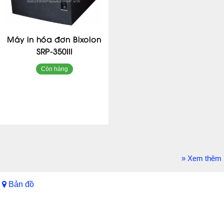
Máy in hóa đơn Bixolon
SRP-350III
Còn hàng
» Xem thêm
Bản đồ