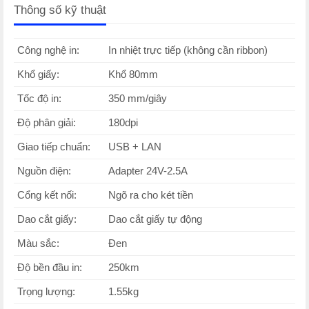
Thông số kỹ thuật
Công nghệ in:
In nhiệt trực tiếp (không cần ribbon)
Khổ giấy:
Khổ 80mm
Tốc độ in:
350 mm/giây
Độ phân giải:
180dpi
Giao tiếp chuẩn:
USB + LAN
Nguồn điện:
Adapter 24V-2.5A
Cổng kết nối:
Ngõ ra cho két tiền
Dao cắt giấy:
Dao cắt giấy tự động
Màu sắc:
Đen
Độ bền đầu in:
250km
Trọng lượng:
1.55kg