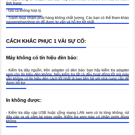
tình trạng:
- Giá cả không hợp lý.
- Tránh mua nhầm phải hàng không chất lượng. Các bạn có thể tham khảo
nguyenphanshop.vn để được tư vấn và hỗ trợ tốt nhất.
CÁCH KHẮC PHỤC 1 VÀI SỰ CỐ:
Máy không có tín hiệu đèn báo:
- Kiểm tra dây nguồn, trên adapter có đèn báo: bạn hãy kiểm tra adapter
xem còn tín hiệu đèn không. Nếu kiểm tra tất cả đều hoạt động tốt mà máy
vẫn không có tín hiệu đèn cách tốt nhất là bạn liên hệ với nhà cung cấp để
được hỗ trợ.
In không được:
- Kiểm tra dây cáp USB hoặc cổng mạng LAN xem có bị lỏng không, rút
dây cáp ra và cắm lại ngay ngắn. Kiểm tra xem máy có nhận ports đúng
không.