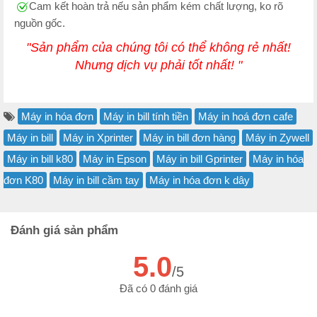
Cam kết hoàn trả nếu sản phẩm kém chất lượng, ko rõ
nguồn gốc.
"Sản phẩm của chúng tôi có thể không rẻ nhất!
Nhưng dịch vụ phải tốt nhất! "
Máy in hóa đơn
Máy in bill tính tiền
Máy in hoá đơn cafe
Máy in bill
Máy in Xprinter
Máy in bill đơn hàng
Máy in Zywell
Máy in bill k80
Máy in Epson
Máy in bill Gprinter
Máy in hóa
đơn K80
Máy in bill cầm tay
Máy in hóa đơn k dây
Đánh giá sản phẩm
5.0
/5
Đã có 0 đánh giá