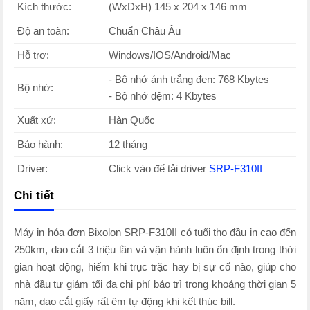
Kích thước:
(WxDxH) 145 x 204 x 146 mm
Độ an toàn:
Chuẩn Châu Âu
Hỗ trợ:
Windows/IOS/Android/Mac
- Bộ nhớ ảnh trắng đen: 768 Kbytes
Bộ nhớ:
- Bộ nhớ đệm: 4 Kbytes
Xuất xứ:
Hàn Quốc
Bảo hành:
12 tháng
Driver:
Click vào để tải driver
SRP-F310II
Chi tiết
Máy in hóa đơn Bixolon SRP-F310II có tuổi thọ đầu in cao đến
250km, dao cắt 3 triệu lần và vận hành luôn ổn định trong thời
gian hoạt động, hiếm khi trục trặc hay bị sự cố nào, giúp cho
nhà đầu tư giảm tối đa chi phí bảo trì trong khoảng thời gian 5
năm, dao cắt giấy rất êm tự động khi kết thúc bill.