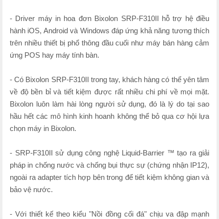
- Driver máy in hoa đơn Bixolon SRP-F310II hỗ trợ hệ điều
hành iOS, Android và Windows đáp ứng khả năng tương thích
trên nhiều thiết bị phổ thông đầu cuối như máy bán hàng cảm
ứng POS hay máy tính bàn.
- Có Bixolon SRP-F310II trong tay, khách hàng có thể yên tâm
về độ bền bỉ và tiết kiệm được rất nhiều chi phí về mọi mặt.
Bixolon luôn làm hài lòng người sử dụng, đó là lý do tại sao
hầu hết các mô hình kinh hoanh không thể bỏ qua cơ hội lựa
chọn máy in Bixolon.
- SRP-F310II sử dụng công nghệ Liquid-Barrier ™ tạo ra giải
pháp in chống nước và chống bụi thực sự (chứng nhận IP12),
ngoài ra adapter tích hợp bên trong để tiết kiệm không gian và
bảo vệ nước.
- Với thiết kế theo kiểu "Nồi đồng cối đá" chịu va đập mạnh