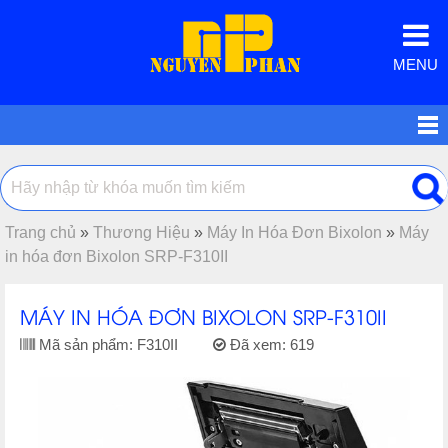
MENU
Trang chủ
»
Thương Hiệu
»
Máy In Hóa Đơn Bixolon
»
Máy
in hóa đơn Bixolon SRP-F310II
MÁY IN HÓA ĐƠN BIXOLON SRP-F310II
Mã sản phẩm:
F310II
Đã xem:
619