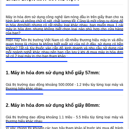
Máy in hóa đơn sử dụng công nghệ làm nóng đầu in trên giấy than cho ra
hình ảnh và phông chữ rõ nét, chất lượng tốt. Cũng là một công cụ dùng để
in hóa đơn(bill) nhưng có rất nhiều loại khác nhau, bạn muốn mua 1 cái
máy in hóa đơn nhưng không biết chọn loại nào phù hợp cho cửa hàng
của bạn?.
Hiện nay trên thị trường Việt Nam có rất nhiều thương hiệu máy in và điều
quan trọng là chúng ta không biết xuất xứ của nó ở đâu, sử dụng có bền
không? Tất cả tùy thuộc vào cấp độ kinh doanh và nhu cầu sử dụng của
mỗi ngành nghề khác nhau nên bạn cần lưu ý khi đi mua máy in hóa đơn
sẽ có 2 loại máy in cho bạn tham khảo :
1. Máy in hóa đơn sử dụng khổ giấy 57mm:
Giá thị trường dao động khoảng 500.000đ - 1.2 triệu tùy từng loại máy và
thương hiệu khác nhau.
2. Máy in hóa đơn sử dụng khổ giấy 80mm:
Giá thị trường dao động khoảng 1.1 triệu - 5.5 triệu tùy từng loại máy và
thương hiệu khác nhau
Vì vậy, chúng tôi khuyên các bạn hãy tham khảo kĩ trước khi mua để tránh