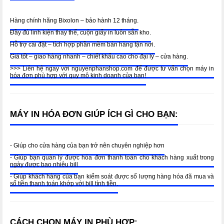
Hàng chính hãng Bixolon
– bảo hành 12 tháng.
Đầy đủ linh kiện thay thế, cuộn giấy in luôn sẵn kho.
Hỗ trợ cài đặt – tích hợp phần mềm bán hàng tận nơi.
Giá tốt – giao hàng nhanh – chiết khấu cao cho đại lý – cửa hàng.
>>> Liên hệ ngay với nguyenphanshop.com để được tư vấn chọn máy in
hóa đơn phù hợp với quy mô kinh doanh của bạn!
MÁY IN HÓA ĐƠN GIÚP ÍCH GÌ CHO BẠN:
- Giúp cho cửa hàng của bạn trở nên chuyên nghiệp hơn
- Giúp bạn quản lý được hóa đơn thanh toán cho khách hàng xuất trong
ngày được bao nhiêu bill
- Giúp khách hàng của bạn kiểm soát được số lượng hàng hóa đã mua và
số tiền thanh toán khớp với bill tính tiền.
CÁCH CHỌN MÁY IN PHÙ HỢP: